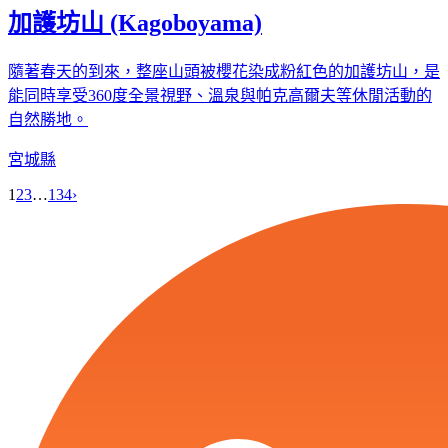
加護坊山 (Kagoboyama)
隨著春天的到來，整座山頭被櫻花染成粉紅色的加護坊山，是
能同時享受360度全景視野、溫泉與帕克高爾夫等休閒活動的
自然勝地。
宮城縣
1
2
3
…
134
›