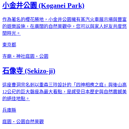
小金井公園 (Koganei Park)
作為著名的櫻花勝地，小金井公園擁有蒸汽火車展示場與豐富
的遊樂設施，在廣闊的自然景觀中，您可以與家人好友共度悠
閒時光。
東京都
寺廟・神社
庭園・公園
石像寺 (Sekizo-ji)
這座曹洞宗名剎以重森三玲設計的「四神相應之庭」與後山高
12公尺的巨大磐座為最大看點，是感受日本歷史與自然震撼美
的絕佳地點。
兵庫縣
庭園・公園
自然景觀