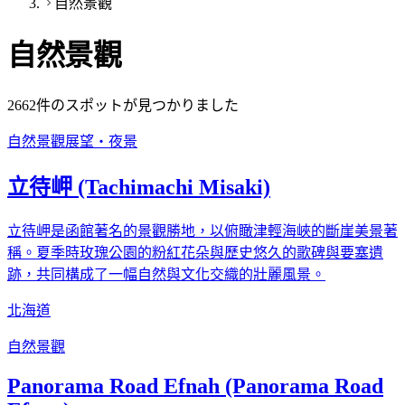
自然景觀
自然景觀
2662
件のスポットが見つかりました
自然景觀
展望・夜景
立待岬 (Tachimachi Misaki)
立待岬是函館著名的景觀勝地，以俯瞰津輕海峽的斷崖美景著
稱。夏季時玫瑰公園的粉紅花朵與歷史悠久的歌碑與要塞遺
跡，共同構成了一幅自然與文化交織的壯麗風景。
北海道
自然景觀
Panorama Road Efnah (Panorama Road