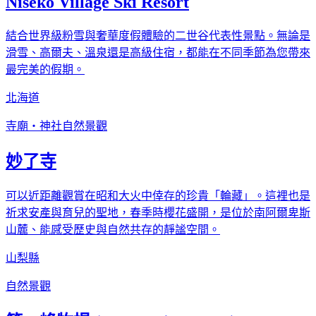
Niseko Village Ski Resort
結合世界級粉雪與奢華度假體驗的二世谷代表性景點。無論是
滑雪、高爾夫、溫泉還是高級住宿，都能在不同季節為您帶來
最完美的假期。
北海道
寺廟・神社
自然景觀
妙了寺
可以近距離觀賞在昭和大火中倖存的珍貴「輪藏」。這裡也是
祈求安產與育兒的聖地，春季時櫻花盛開，是位於南阿爾卑斯
山麓、能感受歷史與自然共存的靜謐空間。
山梨縣
自然景觀