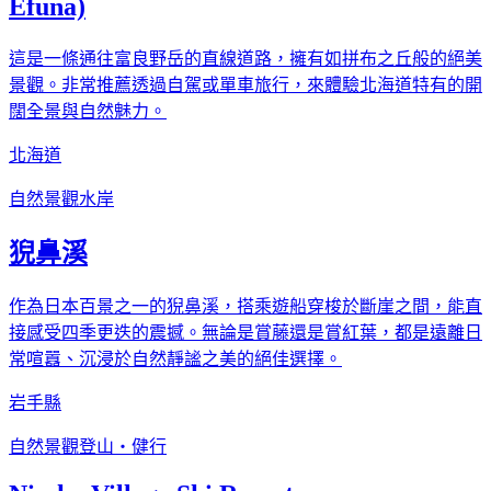
Efuna)
這是一條通往富良野岳的直線道路，擁有如拼布之丘般的絕美
景觀。非常推薦透過自駕或單車旅行，來體驗北海道特有的開
闊全景與自然魅力。
北海道
自然景觀
水岸
猊鼻溪
作為日本百景之一的猊鼻溪，搭乘遊船穿梭於斷崖之間，能直
接感受四季更迭的震撼。無論是賞藤還是賞紅葉，都是遠離日
常喧囂、沉浸於自然靜謐之美的絕佳選擇。
岩手縣
自然景觀
登山・健行