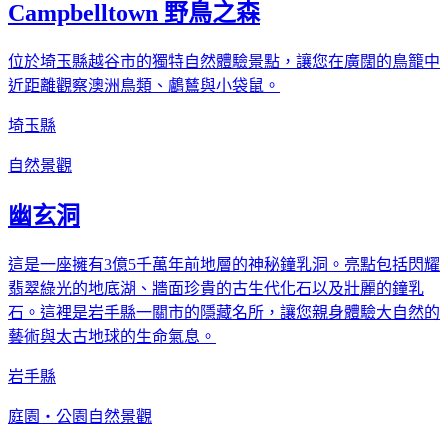
Campbelltown 野鳥之森
位於埼玉縣越谷市的獨特自然體驗景點，讓您在廣闊的鳥籠中
近距離觀察澳洲鳥類、鸕鶿與小袋鼠。
埼玉縣
自然景觀
幽玄洞
這是一座擁有3億5千萬年前地層的神秘鐘乳洞。亮點包括閃耀
翡翠綠光的地底湖、牆面珍貴的古生代化石以及壯麗的鐘乳
石。這裡是岩手縣一關市的隱藏名所，讓您親身體驗大自然的
藝術與太古地球的生命氣息。
岩手縣
庭園・公園
自然景觀