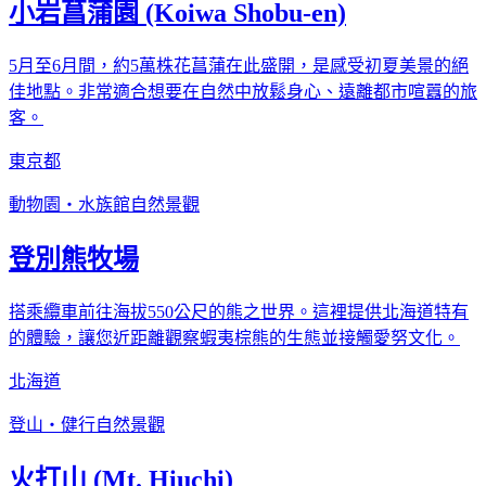
小岩菖蒲園 (Koiwa Shobu-en)
5月至6月間，約5萬株花菖蒲在此盛開，是感受初夏美景的絕
佳地點。非常適合想要在自然中放鬆身心、遠離都市喧囂的旅
客。
東京都
動物園・水族館
自然景觀
登別熊牧場
搭乘纜車前往海拔550公尺的熊之世界。這裡提供北海道特有
的體驗，讓您近距離觀察蝦夷棕熊的生態並接觸愛努文化。
北海道
登山・健行
自然景觀
火打山 (Mt. Hiuchi)