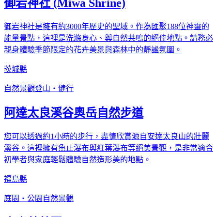
御岩神社 (Miwa Shrine)
御岩神社是擁有約3000年歷史的聖域。作為匯聚188位神靈的
能量景點，這裡是洗滌身心、與自然共鳴的絕佳地點。請務必
親身體驗季節限定的花卉美景與森林中的靜謐氛圍。
茨城縣
自然景觀
登山・健行
阿達太良溪谷奧岳自然步道
您可以透過約1小時的步行，盡情欣賞源自安達太良山的壯麗
溪谷。這裡擁有魚止瀑布與紅葉瀑布等絕美景觀，是非常適合
初學者與家庭輕鬆體驗自然造形美的地點。
福島縣
庭園・公園
自然景觀