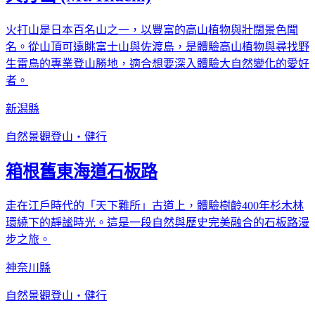
火打山是日本百名山之一，以豐富的高山植物與壯闊景色聞
名。從山頂可遠眺富士山與佐渡島，是體驗高山植物與尋找野
生雷鳥的專業登山勝地，適合想要深入體驗大自然變化的愛好
者。
新潟縣
自然景觀
登山・健行
箱根舊東海道石板路
走在江戶時代的「天下難所」古道上，體驗樹齡400年杉木林
環繞下的靜謐時光。這是一段自然與歷史完美融合的石板路漫
步之旅。
神奈川縣
自然景觀
登山・健行