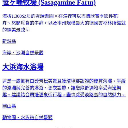
笹ヶ峰牧場 (Sasagamine Farm)
海拔1,300公尺的雲端樂園。在這裡可以盡情欣賞季節性花
卉、悠閒覓食的牛群，以及本州規模最大的德國雲杉林所織就
的絕美景致。
新潟縣
海岸・沙灘
自然景觀
大浜海水浴場
這是一處擁有白砂青松美景且獲環境部認證的優質海灘。平緩
的淺灘與完善的淋浴、更衣設施，讓您能舒適地享受海邊樂
趣。建議結合周邊溫泉街行程，盡情感受淡路島的自然魅力。
岡山縣
動物園・水族館
自然景觀