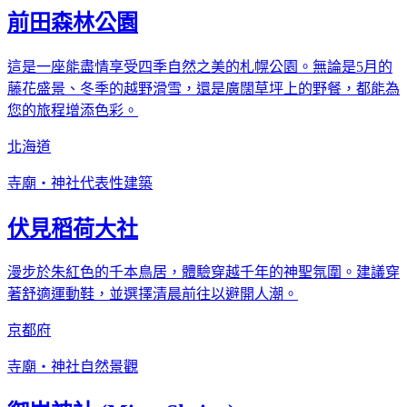
前田森林公園
這是一座能盡情享受四季自然之美的札幌公園。無論是5月的
藤花盛景、冬季的越野滑雪，還是廣闊草坪上的野餐，都能為
您的旅程增添色彩。
北海道
寺廟・神社
代表性建築
伏見稻荷大社
漫步於朱紅色的千本鳥居，體驗穿越千年的神聖氛圍。建議穿
著舒適運動鞋，並選擇清晨前往以避開人潮。
京都府
寺廟・神社
自然景觀