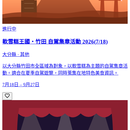
進行中
軟雪糕王國・竹田 自駕集章活動 2026
(
7/18
)
大分縣 · 其他
以大分縣竹田市全區域為對象，以軟雪糕為主題的自駕集章活
動。適合在夏季自駕遊覽，同時蒐集在地特色美食資訊。
7月18日 – 9月27日