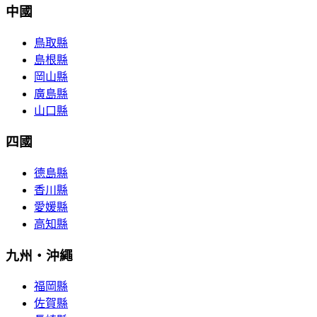
中國
鳥取縣
島根縣
岡山縣
廣島縣
山口縣
四國
德島縣
香川縣
愛媛縣
高知縣
九州・沖繩
福岡縣
佐賀縣