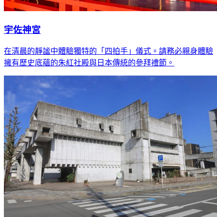
宇佐神宮
在清晨的靜謐中體驗獨特的「四拍手」儀式。請務必親身體驗
擁有歷史底蘊的朱紅社殿與日本傳統的參拜禮節。