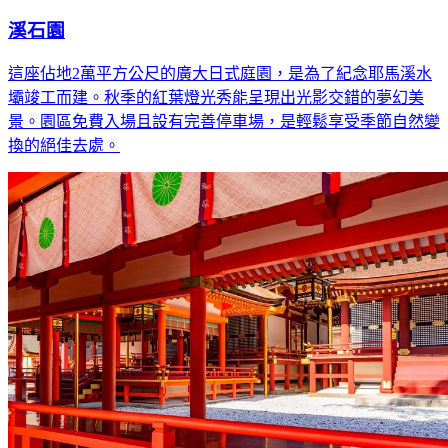
溪石園
這座佔地2萬平方公尺的廣大日式庭園，是為了紀念耶馬溪水
壩竣工而建。秋季的紅葉燈光秀能呈現出光影交錯的夢幻美
景。園區免費入場且設有完善停車場，是輕鬆享受季節自然變
換的絕佳去處。