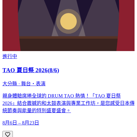
進行中
TAO 夏日祭 2026
(
8/6
)
大分縣 · 舞台・表演
親身體驗席捲全球的 DRUM TAO 熱情！「TAO 夏日祭
2026」結合震撼的和太鼓表演與專業工作坊，是您感受日本傳
統節奏與能量的特別盛夏盛會。
8月6日 – 8月23日