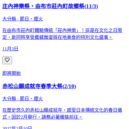
庄內神樂祭・由布市莊內町故鄉祭
(
11/3
)
大分縣 · 節日・煙火
在由布市莊內町體驗傳統「莊內神樂」！這是在文化之日限
定，能同時享受震撼舞姿與在地美食的特別文化盛事。
11月3日
即將開始
赤松山願成就寺春季大祭
(
2/10
)
大分縣 · 節日・煙火
在歷史悠久的赤松山願成就寺，感受日本傳統文化的春日儀
式。因於2月舉行，請務必著暖裝前往。
2027年2月10日