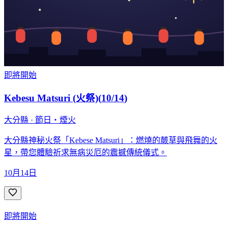
即將開始
Kebesu Matsuri (火祭)
(
10/14
)
大分縣 · 節日・煙火
大分縣神秘火祭「Kebese Matsuri」：燃燒的蕨草與飛舞的火
星，帶您體驗祈求無病災厄的震撼傳統儀式。
10月14日
即將開始