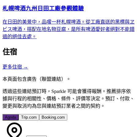
札幌啤酒九州日田工廠參觀體驗
在日田的美景中，品嚐一杯札幌啤酒。從工廠直送的黑標與ヱ
ビス啤酒，搭配在地名物豆腐，是所有啤酒愛好者絕對不能錯
過的絕佳去處。
住宿
更多住宿
→
本頁面包含廣告（聯盟連結）。
透過這些連結預訂時，Sparkle 可能會獲得報酬。推薦排序依
據與行程的相關性、價格、條件、評價等決定。預訂、付款、
變更與取消均為您與連結預訂業者之間的契約。
Agoda
Trip.com
Booking.com