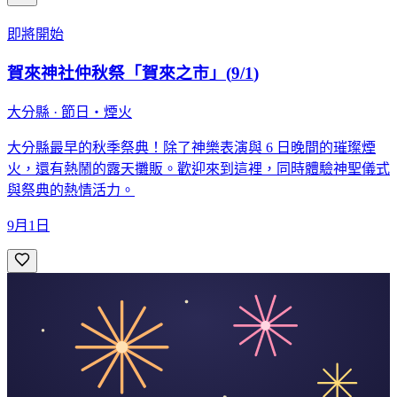
即將開始
賀來神社仲秋祭「賀來之市」
(
9/1
)
大分縣 · 節日・煙火
大分縣最早的秋季祭典！除了神樂表演與 6 日晚間的璀璨煙
火，還有熱鬧的露天攤販。歡迎來到這裡，同時體驗神聖儀式
與祭典的熱情活力。
9月1日