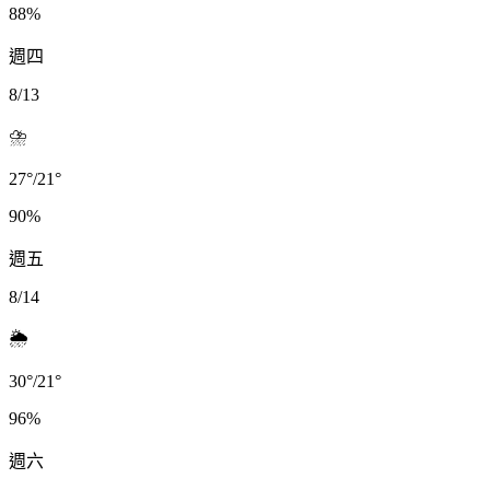
88
%
週四
8/13
⛈️
27
°
/
21
°
90
%
週五
8/14
🌦️
30
°
/
21
°
96
%
週六