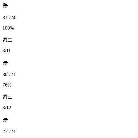
🌦️
31
°
/
24
°
100
%
週二
8/11
🌧️
30
°
/
21
°
76
%
週三
8/12
🌧️
27
°
/
21
°