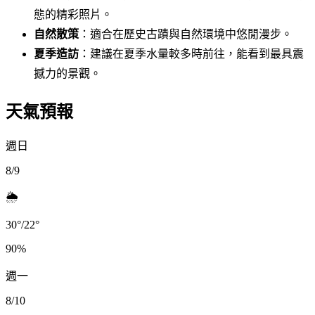
態的精彩照片。
自然散策
：適合在歷史古蹟與自然環境中悠閒漫步。
夏季造訪
：建議在夏季水量較多時前往，能看到最具震
撼力的景觀。
天氣預報
週日
8/9
🌦️
30
°
/
22
°
90
%
週一
8/10