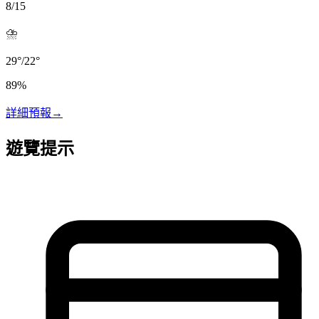
8/15
⛈️
29
°
/
22
°
89
%
詳細預報
→
遊覽提示