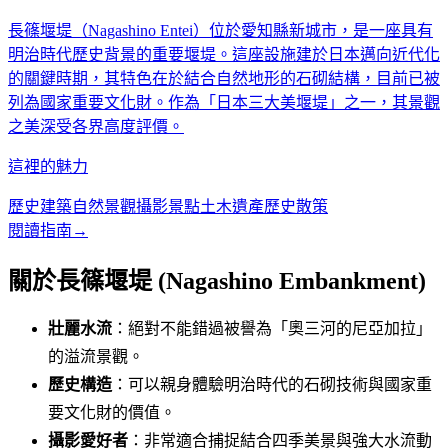
長篠堰堤（Nagashino Entei）位於愛知縣新城市，是一座具有
明治時代歷史背景的重要堰堤。這座設施建於日本邁向近代化
的關鍵時期，其特色在於結合自然地形的石砌結構，目前已被
列為國家重要文化財。作為「日本三大美堰堤」之一，其景觀
之美深受各界高度評價。
這裡的魅力
歷史建築
自然景觀
攝影景點
土木遺產
歷史散策
閱讀指南
→
關於長篠堰堤 (Nagashino Embankment)
壯麗水流
：絕對不能錯過被譽為「奧三河的尼亞加拉」
的溢流景觀。
歷史構造
：可以親身體驗明治時代的石砌技術與國家重
要文化財的價值。
攝影愛好者
：非常適合捕捉結合四季美景與強大水流動