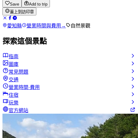
Save
Add to trip
蓋上到訪印章
愛知縣
營業時間與費用
→
自然景觀
探索這個景點
指南
圖庫
常見問題
交通
營業時間·費用
住宿
玩樂
官方網站