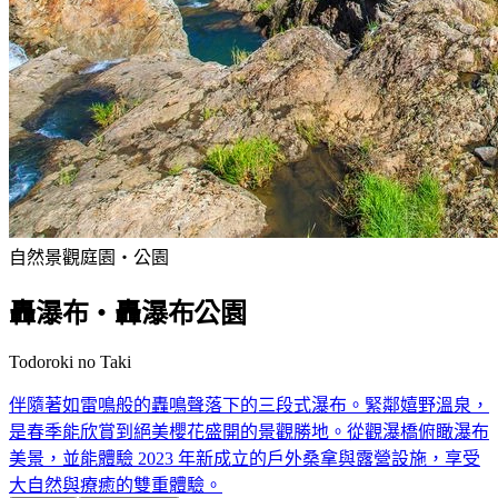
自然景觀
庭園・公園
轟瀑布・轟瀑布公園
Todoroki no Taki
伴隨著如雷鳴般的轟鳴聲落下的三段式瀑布。緊鄰嬉野溫泉，
是春季能欣賞到絕美櫻花盛開的景觀勝地。從觀瀑橋俯瞰瀑布
美景，並能體驗 2023 年新成立的戶外桑拿與露營設施，享受
大自然與療癒的雙重體驗。