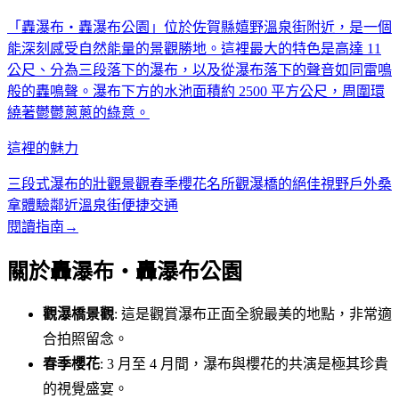
「轟瀑布・轟瀑布公園」位於佐賀縣嬉野溫泉街附近，是一個
能深刻感受自然能量的景觀勝地。這裡最大的特色是高達 11
公尺、分為三段落下的瀑布，以及從瀑布落下的聲音如同雷鳴
般的轟鳴聲。瀑布下方的水池面積約 2500 平方公尺，周圍環
繞著鬱鬱蔥蔥的綠意。
這裡的魅力
三段式瀑布的壯觀景觀
春季櫻花名所
觀瀑橋的絕佳視野
戶外桑
拿體驗
鄰近溫泉街便捷交通
閱讀指南
→
關於轟瀑布・轟瀑布公園
觀瀑橋景觀
: 這是觀賞瀑布正面全貌最美的地點，非常適
合拍照留念。
春季櫻花
: 3 月至 4 月間，瀑布與櫻花的共演是極其珍貴
的視覺盛宴。