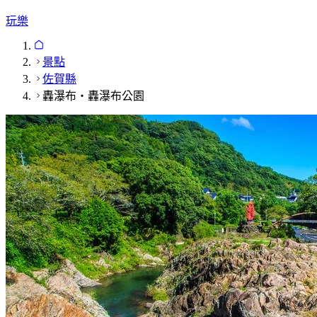
玩樂
景點
佐賀縣
轟瀑布・轟瀑布公園