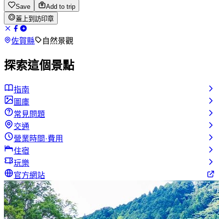
Save
Add to trip
蓋上到訪印章
佐賀縣
自然景觀
探索這個景點
指南
圖庫
常見問題
交通
營業時間·費用
住宿
玩樂
官方網站