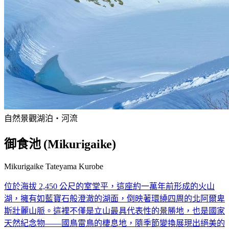
自然景觀
湖泊・河流
御食池 (Mikurigaike)
Mikurigaike Tateyama Kurobe
位於海拔 2,450 公尺的室堂平，這座約一萬年前形成的火山
湖，擁有如藍寶石般澄澈的湖面，倒映著環繞四周的北阿爾卑
斯壯麗山脈。這裡不僅是立山最具代表性的景勝地，也是國家
天然紀念物——國鳥雷鳥的棲息地，隨季節變換展現出絕美的