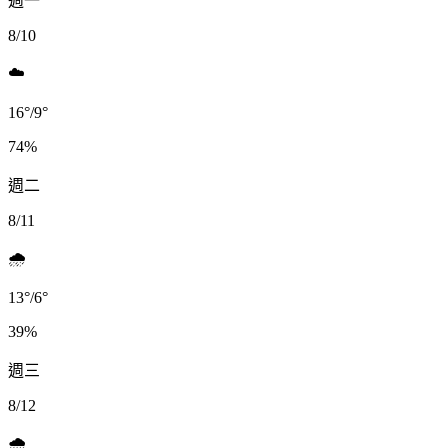
週一
8/10
☁️
16
°
/
9
°
74
%
週二
8/11
🌧️
13
°
/
6
°
39
%
週三
8/12
🌧️