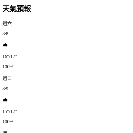
天氣預報
週六
8/8
🌧️
16
°
/
12
°
100
%
週日
8/9
🌧️
15
°
/
12
°
100
%