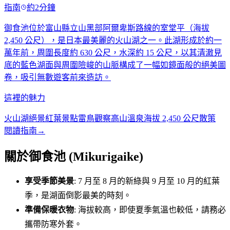
指南
約2分鐘
御食池位於富山縣立山黑部阿爾卑斯路線的室堂平（海拔
2,450 公尺），是日本最美麗的火山湖之一。此湖形成於約一
萬年前，周圍長度約 630 公尺，水深約 15 公尺，以其清澈見
底的藍色湖面與周圍險峻的山脈構成了一幅如鏡面般的絕美圖
卷，吸引無數遊客前來造訪。
這裡的魅力
火山湖絕景
紅葉景點
雷鳥觀察
高山溫泉
海拔 2,450 公尺散策
閱讀指南
→
關於御食池 (Mikurigaike)
享受季節美景
: 7 月至 8 月的新綠與 9 月至 10 月的紅葉
季，是湖面倒影最美的時刻。
準備保暖衣物
: 海拔較高，即使夏季氣溫也較低，請務必
攜帶防寒外套。