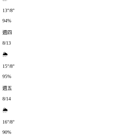
13
°
/
8
°
94
%
週四
8/13
🌦️
15
°
/
8
°
95
%
週五
8/14
🌦️
16
°
/
8
°
90
%