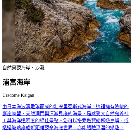
自然景觀
海岸・沙灘
浦富海岸
Uradome Kaigan
由日本海波濤雕琢而成的壯麗里亞斯式海岸。這裡擁有險峻的
斷崖峭壁、天然洞門與清澈見底的海景，是感受大自然鬼斧神
工與海洋透明度的絕佳景點。您可以搭乘遊覽船巡遊島嶼，或
透過玻璃底船近距離觀察海底世界，亦能體驗浮潛的樂趣。