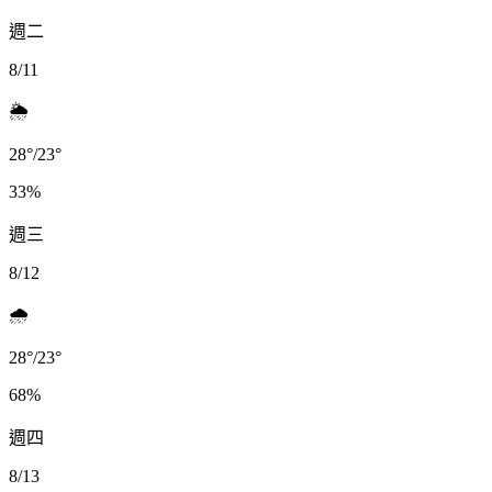
週二
8/11
🌦️
28
°
/
23
°
33
%
週三
8/12
🌧️
28
°
/
23
°
68
%
週四
8/13