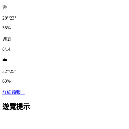
⛈️
28
°
/
23
°
55
%
週五
8/14
☁️
32
°
/
25
°
63
%
詳細預報
→
遊覽提示