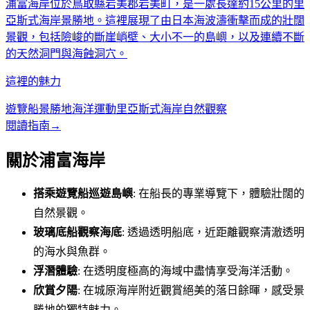
浦富海岸位於鳥取縣岩美郡岩美町，是一處長達約15公里的里
亞斯式海岸景勝地。這裡展現了由日本海波濤衝擊而成的壯闊
景觀，包括險峻的斷崖峭壁、大小不一的島嶼，以及連續不斷
的天然洞門與海蝕洞穴。
這裡的魅力
遊覽船
景勝地
海洋運動
里亞斯式海岸
自然觀察
閱讀指南
→
關於浦富海岸
搭乘遊覽船巡遊島嶼
: 在船長的專業導覽下，體驗壯闊的
自然景觀。
玻璃底船觀察海底
: 透過透明船底，近距離觀察清澈透明
的海水與魚群。
浮潛體驗
: 在透明度極高的海域中盡情享受海洋活動。
欣賞夕陽
: 在城原海岸附近觀賞絕美的落日餘暉，感受景
勝地的獨特魅力。