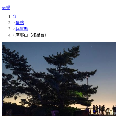
玩樂
景點
兵庫縣
摩耶山（掬星台）