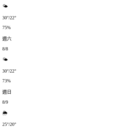
🌤️
30
°
/
22
°
75
%
週六
8/8
🌤️
30
°
/
22
°
73
%
週日
8/9
🌦️
25
°
/
20
°