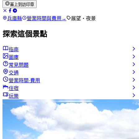
蓋上到訪印章
兵庫縣
營業時間與費用
→
展望・夜景
探索這個景點
指南
圖庫
常見問題
交通
營業時間·費用
住宿
玩樂