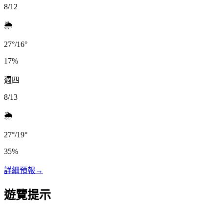
8/12
🌦️
27
°
/
16
°
17
%
週四
8/13
🌦️
27
°
/
19
°
35
%
詳細預報
→
遊覽提示