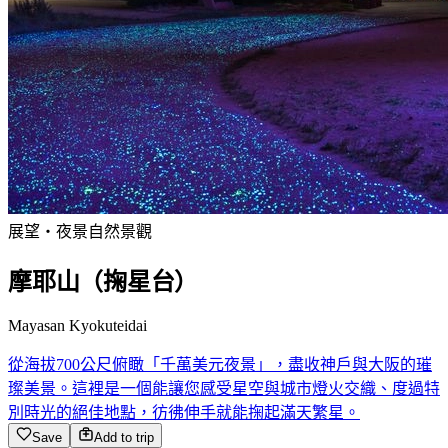
展望・夜景
自然景觀
摩耶山（掬星台）
Mayasan Kyokuteidai
從海拔700公尺俯瞰「千萬美元夜景」，盡收神戶與大阪的璀
璨美景。這裡是一個能讓您感受星空與城市燈火交織、度過特
別時光的絕佳地點，彷彿伸手就能掬起滿天繁星。
Save
Add to trip