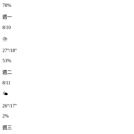
78
%
週一
8/10
⛈️
27
°
/
18
°
53
%
週二
8/11
🌤️
26
°
/
17
°
2
%
週三