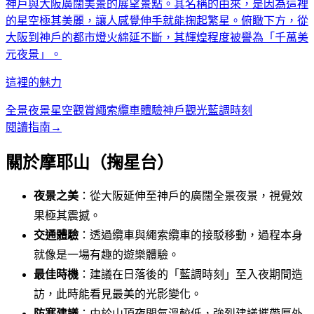
神戶與大阪廣闊美景的展望景點。其名稱的由來，是因為這裡
的星空極其美麗，讓人感覺伸手就能掬起繁星。俯瞰下方，從
大阪到神戶的都市燈火綿延不斷，其輝煌程度被譽為「千萬美
元夜景」。
這裡的魅力
全景夜景
星空觀賞
繩索纜車體驗
神戶觀光
藍調時刻
閱讀指南
→
關於摩耶山（掬星台）
夜景之美
：從大阪延伸至神戶的廣闊全景夜景，視覺效
果極其震撼。
交通體驗
：透過纜車與繩索纜車的接駁移動，過程本身
就像是一場有趣的遊樂體驗。
最佳時機
：建議在日落後的「藍調時刻」至入夜期間造
訪，此時能看見最美的光影變化。
防寒建議
：由於山頂夜間氣溫較低，強烈建議攜帶厚外