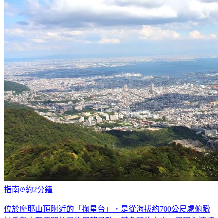
指南
約2分鐘
位於摩耶山頂附近的「掬星台」，是從海拔約700公尺處俯瞰