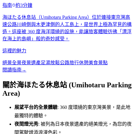
指南
約3分鐘
海ほたる休息站（Umihotaru Parking Area）位於連接東京灣高
速公路川崎側與木更津側的人工島上，是世界上極為罕見的構
造。這座被 360 度海洋環繞的設施，能讓旅客體驗彷彿「漂浮
在海上的島嶼」般的奇妙感受。
這裡的魅力
絕景全景
夜景遺產
足湯放鬆
公路旅行休憩
美食景點
閱讀指南
→
關於海ほたる休息站 (Umihotaru Parking
Area)
展望平台的全景體驗
: 360 度環繞的東京灣美景，是此地
最獨特的體驗。
夜間燈光秀
: 被列為日本夜景遺產的絕美燈光，為您的夜
間駕駛增添浪漫色彩。