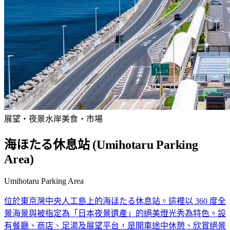
展望・夜景
水岸
美食・市場
海ほたる休息站 (Umihotaru Parking
Area)
Umihotaru Parking Area
位於東京灣中央人工島上的海ほたる休息站。這裡以 360 度全
景海景與被指定為「日本夜景遺產」的絕美燈光秀為特色。設
有餐廳、商店、足湯及展望平台，是開車途中休憩、欣賞絕景