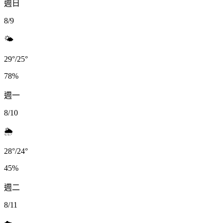
週日
8/9
🌤️
29
°
/
25
°
78
%
週一
8/10
🌦️
28
°
/
24
°
45
%
週二
8/11