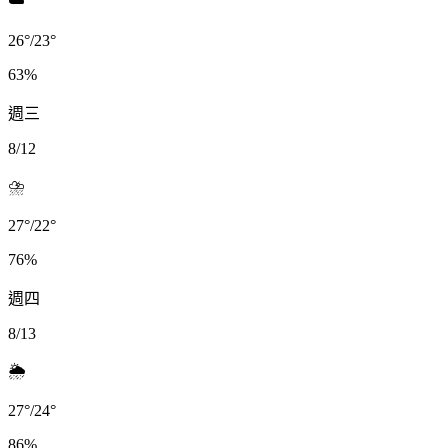
☁️
26
°
/
23
°
63
%
週三
8/12
⛈️
27
°
/
22
°
76
%
週四
8/13
🌦️
27
°
/
24
°
86
%