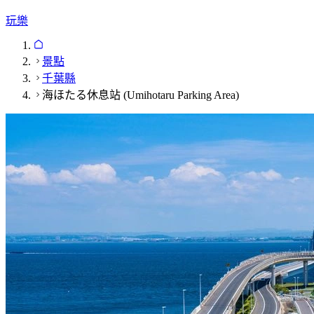
玩樂
景點
千葉縣
海ほたる休息站 (Umihotaru Parking Area)