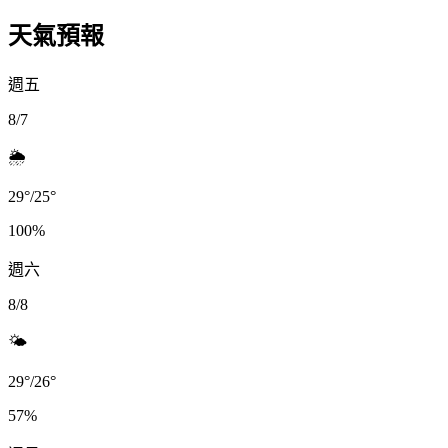
天氣預報
週五
8/7
🌦️
29
°
/
25
°
100
%
週六
8/8
🌤️
29
°
/
26
°
57
%