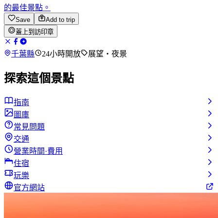
的最佳景點。
Save
Add to trip
蓋上到訪印章
千葉縣
24小時開放
展望・夜景
探索這個景點
指南
圖庫
常見問題
交通
營業時間·費用
住宿
玩樂
官方網站