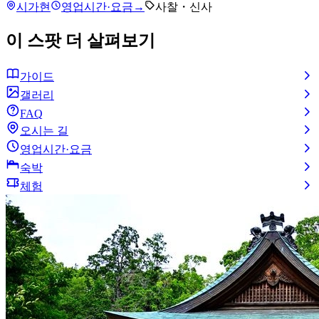
시가현
영업시간·요금
→
사찰・신사
이 스팟 더 살펴보기
가이드
갤러리
FAQ
오시는 길
영업시간·요금
숙박
체험