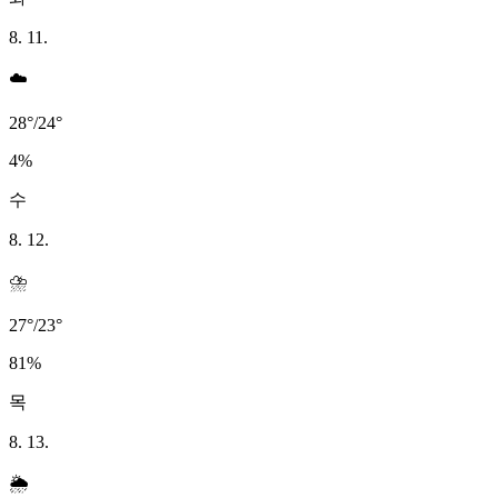
8. 11.
☁️
28
°
/
24
°
4
%
수
8. 12.
⛈️
27
°
/
23
°
81
%
목
8. 13.
🌦️