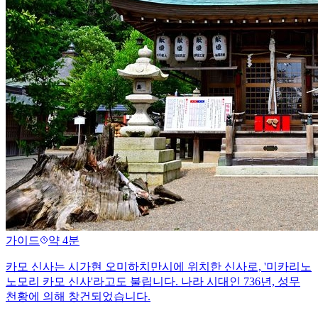
가이드
약 4분
카모 신사는 시가현 오미하치만시에 위치한 신사로, '미카리노
노모리 카모 신사'라고도 불립니다. 나라 시대인 736년, 성무
천황에 의해 창건되었습니다.