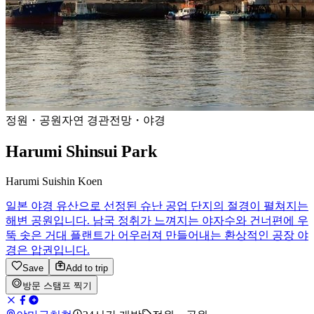
정원・공원
자연 경관
전망・야경
Harumi Shinsui Park
Harumi Suishin Koen
일본 야경 유산으로 선정된 슈난 공업 단지의 절경이 펼쳐지는
해변 공원입니다. 남국 정취가 느껴지는 야자수와 건너편에 우
뚝 솟은 거대 플랜트가 어우러져 만들어내는 환상적인 공장 야
경은 압권입니다.
Save
Add to trip
방문 스탬프 찍기