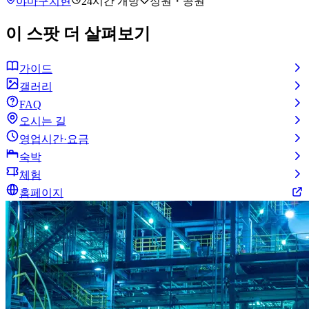
야마구치현
24시간 개방
정원・공원
이 스팟 더 살펴보기
가이드
갤러리
FAQ
오시는 길
영업시간·요금
숙박
체험
홈페이지