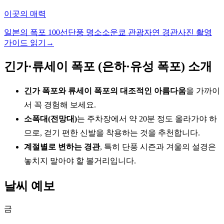
이곳의 매력
일본의 폭포 100선
단풍 명소
소운쿄 관광
자연 경관
사진 촬영
가이드 읽기
→
긴가·류세이 폭포 (은하·유성 폭포) 소개
긴가 폭포와 류세이 폭포의 대조적인 아름다움
을 가까이
서 꼭 경험해 보세요.
소폭대(전망대)
는 주차장에서 약 20분 정도 올라가야 하
므로, 걷기 편한 신발을 착용하는 것을 추천합니다.
계절별로 변하는 경관
, 특히 단풍 시즌과 겨울의 설경은
놓치지 말아야 할 볼거리입니다.
날씨 예보
금