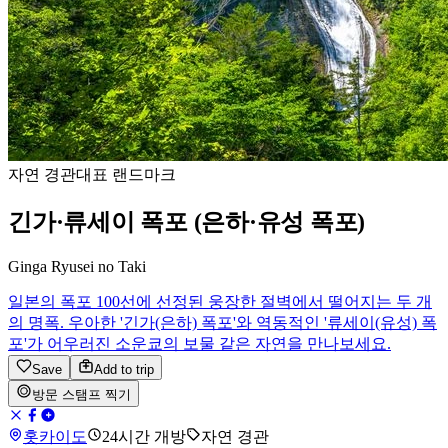
자연 경관
대표 랜드마크
긴가·류세이 폭포 (은하·유성 폭포)
Ginga Ryusei no Taki
일본의 폭포 100선에 선정된 웅장한 절벽에서 떨어지는 두 개
의 명폭. 우아한 '긴가(은하) 폭포'와 역동적인 '류세이(유성) 폭
포'가 어우러진 소운쿄의 보물 같은 자연을 만나보세요.
Save
Add to trip
방문 스탬프 찍기
홋카이도
24시간 개방
자연 경관