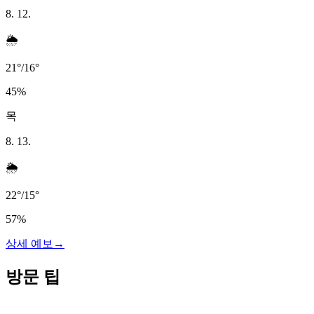
8. 12.
🌦️
21
°
/
16
°
45
%
목
8. 13.
🌦️
22
°
/
15
°
57
%
상세 예보
→
방문 팁