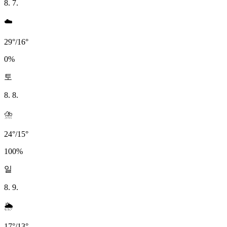
8. 7.
☁️
29
°
/
16
°
0
%
토
8. 8.
⛈️
24
°
/
15
°
100
%
일
8. 9.
🌦️
17
°
/
13
°