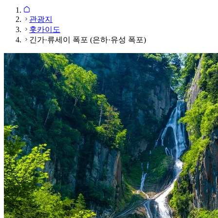
관광지
홋카이도
긴가·류세이 폭포 (은하·유성 폭포)