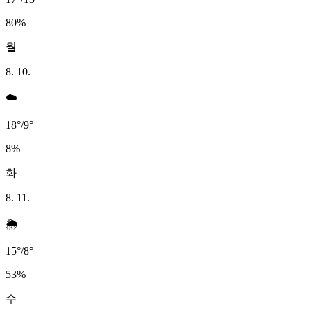
80
%
월
8. 10.
☁️
18
°
/
9
°
8
%
화
8. 11.
🌦️
15
°
/
8
°
53
%
수