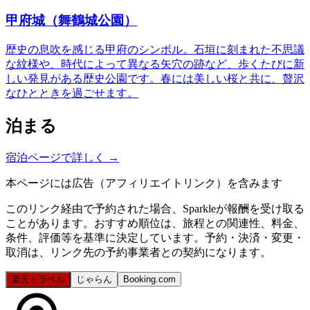
甲府城（舞鶴城公園）
歴史の息吹を感じる甲府のシンボル。石垣に刻まれた不思議
な紋様や、時代によって異なる矢穴の跡など、歩くたびに新
しい発見がある歴史公園です。春には美しい桜と共に、贅沢
なひとときを過ごせます。
泊まる
宿泊ページで詳しく
→
本ページには広告（アフィリエイトリンク）を含みます
このリンク経由で予約された場合、Sparkleが報酬を受け取る
ことがあります。おすすめ順位は、旅程との関連性、料金、
条件、評価等を基準に決定しています。予約・決済・変更・
取消は、リンク先の予約事業者との契約になります。
楽天トラベル
じゃらん
Booking.com