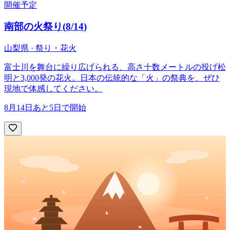
開催予定
南部の火祭り
(
8/14
)
山梨県 · 祭り・花火
富士川を舞台に繰り広げられる、高さ十数メートルの投げ松
明と3,000発の花火。日本の伝統的な「火」の祭典を、ぜひ
現地で体感してください。
8月14日
あと5日で開始