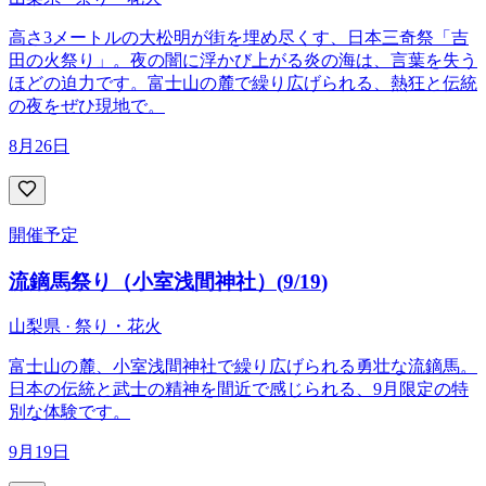
高さ3メートルの大松明が街を埋め尽くす、日本三奇祭「吉
田の火祭り」。夜の闇に浮かび上がる炎の海は、言葉を失う
ほどの迫力です。富士山の麓で繰り広げられる、熱狂と伝統
の夜をぜひ現地で。
8月26日
開催予定
流鏑馬祭り（小室浅間神社）
(
9/19
)
山梨県 · 祭り・花火
富士山の麓、小室浅間神社で繰り広げられる勇壮な流鏑馬。
日本の伝統と武士の精神を間近で感じられる、9月限定の特
別な体験です。
9月19日