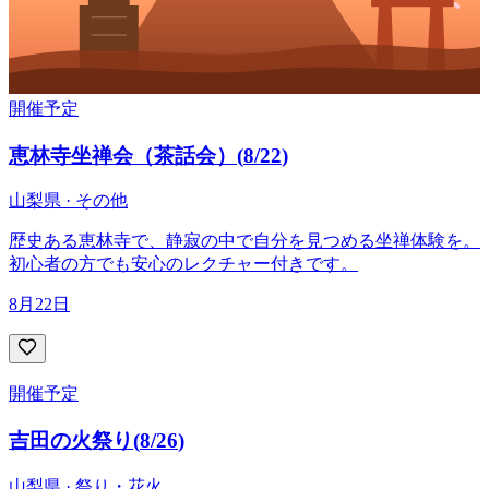
開催予定
恵林寺坐禅会（茶話会）
(
8/22
)
山梨県 · その他
歴史ある恵林寺で、静寂の中で自分を見つめる坐禅体験を。
初心者の方でも安心のレクチャー付きです。
8月22日
開催予定
吉田の火祭り
(
8/26
)
山梨県 · 祭り・花火