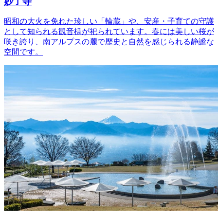
妙了寺
昭和の大火を免れた珍しい「輪蔵」や、安産・子育ての守護
として知られる観音様が祀られています。春には美しい桜が
咲き誇り、南アルプスの麓で歴史と自然を感じられる静謐な
空間です。