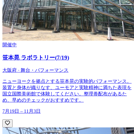
開催中
笹本晃 ラボラトリー
(
7/19
)
大阪府 · 舞台・パフォーマンス
ニューヨークを拠点とする笹本晃の実験的パフォーマンス。
装置と身体が織りなす、ユーモアと実験精神に満ちた表現を
国立国際美術館で体験してください。整理券配布があるた
め、早めのチェックがおすすめです。
7月19日 – 11月3日