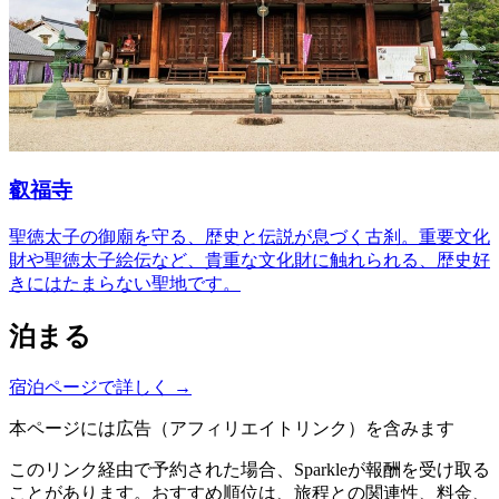
叡福寺
聖徳太子の御廟を守る、歴史と伝説が息づく古刹。重要文化
財や聖徳太子絵伝など、貴重な文化財に触れられる、歴史好
きにはたまらない聖地です。
泊まる
宿泊ページで詳しく
→
本ページには広告（アフィリエイトリンク）を含みます
このリンク経由で予約された場合、Sparkleが報酬を受け取る
ことがあります。おすすめ順位は、旅程との関連性、料金、