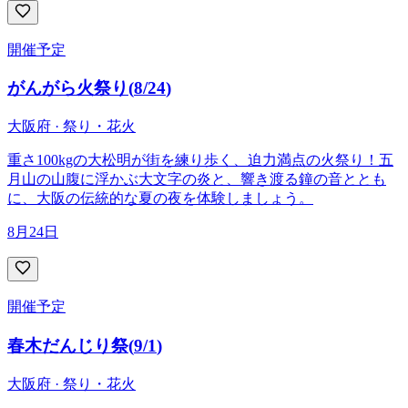
開催予定
がんがら火祭り
(
8/24
)
大阪府 · 祭り・花火
重さ100kgの大松明が街を練り歩く、迫力満点の火祭り！五
月山の山腹に浮かぶ大文字の炎と、響き渡る鐘の音ととも
に、大阪の伝統的な夏の夜を体験しましょう。
8月24日
開催予定
春木だんじり祭
(
9/1
)
大阪府 · 祭り・花火