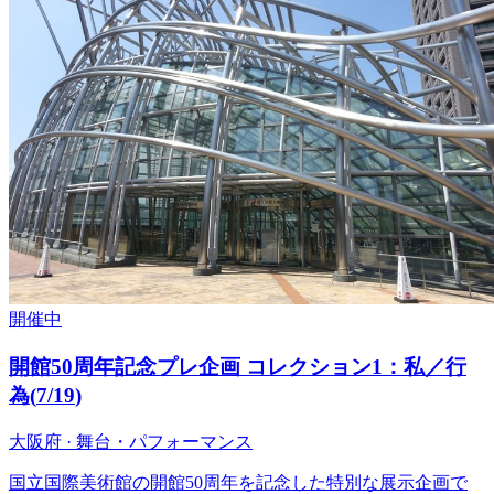
開催中
開館50周年記念プレ企画 コレクション1：私／行
為
(
7/19
)
大阪府 · 舞台・パフォーマンス
国立国際美術館の開館50周年を記念した特別な展示企画で