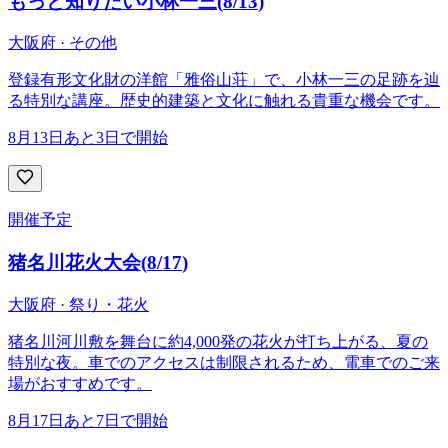
もっと知りたい小林一三
(
8/13
)
大阪府 · その他
登録有形文化財の洋館「雅俗山荘」で、小林一三の足跡を辿
る特別な講座。歴史的建築と文化に触れる貴重な機会です。
8月13日
あと3日で開始
開催予定
猪名川花火大会
(
8/17
)
大阪府 · 祭り・花火
猪名川河川敷を舞台に約4,000発の花火が打ち上がる、夏の
特別な夜。車でのアクセスは制限されるため、電車でのご来
場がおすすめです。
8月17日
あと7日で開始