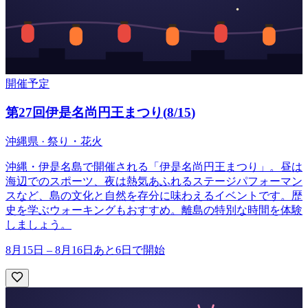
開催予定
第27回伊是名尚円王まつり
(
8/15
)
沖縄県 · 祭り・花火
沖縄・伊是名島で開催される「伊是名尚円王まつり」。昼は
海辺でのスポーツ、夜は熱気あふれるステージパフォーマン
スなど、島の文化と自然を存分に味わえるイベントです。歴
史を学ぶウォーキングもおすすめ。離島の特別な時間を体験
しましょう。
8月15日 – 8月16日
あと6日で開始