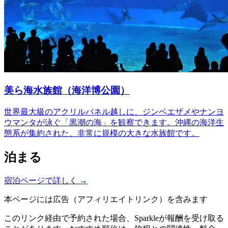
美ら海水族館（海洋博公園）
世界最大級のアクリルパネル越しに、ジンベエザメやナンヨ
ウマンタが泳ぐ「黒潮の海」を観察できます。沖縄の海洋生
態系が集約された、非常に規模の大きな水族館です。
泊まる
宿泊ページで詳しく
→
本ページには広告（アフィリエイトリンク）を含みます
このリンク経由で予約された場合、Sparkleが報酬を受け取る