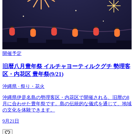
開催予定
旧暦八月豊年祭 イルチャヨーティルクグチ 勢理客
区・内花区 豊年祭
(
9/21
)
沖縄県 · 祭り・花火
沖縄県伊是名島の勢理客区・内花区で開催される、旧暦の8
月に合わせた豊年祭です。島の伝統的な儀式を通じて、地域
の文化を体験できます。
9月21日