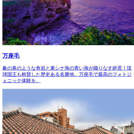
万座毛
象の鼻のような奇岩と東シナ海の青い海が織りなす絶景！琉
球国王も称賛した歴史ある名勝地、万座毛で最高のフォトジ
ェニック体験を。