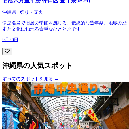
旧暦八月豊年祭 仲田区 豊年祭
(
9/26
)
沖縄県 · 祭り・花火
伊是名島で旧暦の季節を感じる、伝統的な豊年祭。地域の歴
史と文化に触れる貴重なひとときです。
9月26日
沖縄県の人気スポット
すべてのスポットを見る
→