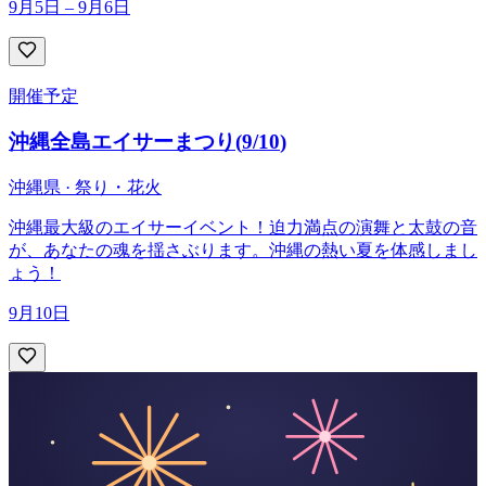
9月5日 – 9月6日
開催予定
沖縄全島エイサーまつり
(
9/10
)
沖縄県 · 祭り・花火
沖縄最大級のエイサーイベント！迫力満点の演舞と太鼓の音
が、あなたの魂を揺さぶります。沖縄の熱い夏を体感しまし
ょう！
9月10日