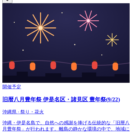
開催予定
旧暦八月豊年祭 伊是名区・諸見区 豊年祭
(
9/22
)
沖縄県 · 祭り・花火
沖縄・伊是名島で、自然への感謝を捧げる伝統的な「旧暦八
月豊年祭」が行われます。離島の静かな環境の中で、地域に