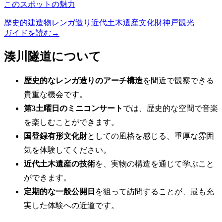
このスポットの魅力
歴史的建造物
レンガ造り
近代土木遺産
文化財
神戸観光
ガイドを読む
→
湊川隧道について
歴史的なレンガ造りのアーチ構造
を間近で観察できる
貴重な機会です。
第3土曜日のミニコンサート
では、歴史的な空間で音楽
を楽しむことができます。
国登録有形文化財
としての風格を感じる、重厚な雰囲
気を体験してください。
近代土木遺産の技術
を、実物の構造を通じて学ぶこと
ができます。
定期的な一般公開日
を狙って訪問することが、最も充
実した体験への近道です。