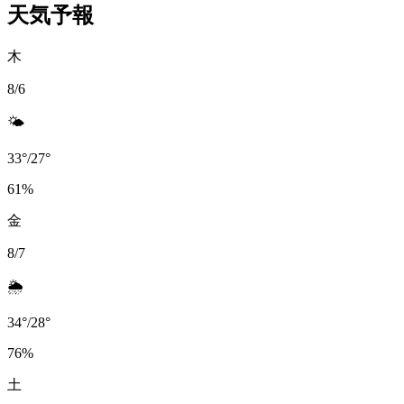
天気予報
木
8/6
🌤️
33
°
/
27
°
61
%
金
8/7
🌦️
34
°
/
28
°
76
%
土