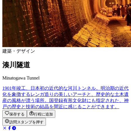
建築・デザイン
湊川隧道
Minatogawa Tunnel
1901年竣工、日本初の近代的な河川トンネル。明治期の近代
化を象徴するレンガ造りの美しいアーチと、歴史的な土木遺
産の風格が漂う場所。国登録有形文化財にも指定された、神
戸の歴史と技術の結晶を間近に感じることができます。
保存する
行程に追加
訪問スタンプを押す