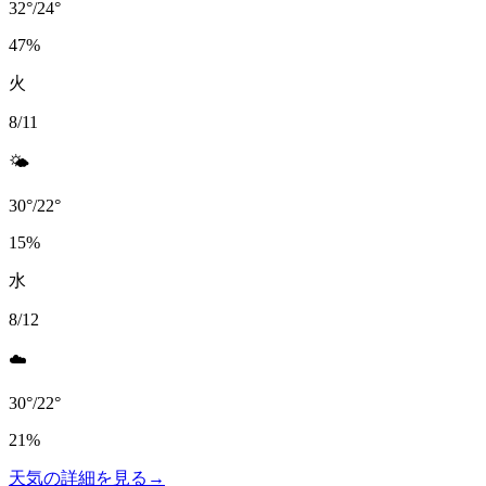
32
°
/
24
°
47
%
火
8/11
🌤️
30
°
/
22
°
15
%
水
8/12
☁️
30
°
/
22
°
21
%
天気の詳細を見る
→