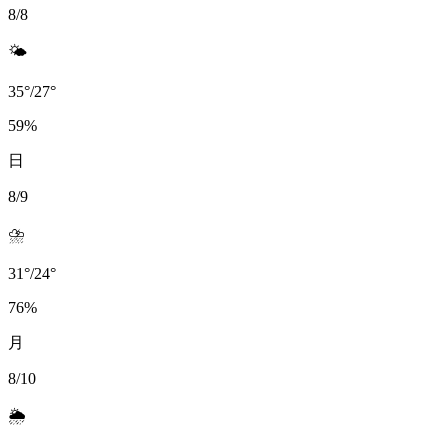
8/8
🌤️
35
°
/
27
°
59
%
日
8/9
⛈️
31
°
/
24
°
76
%
月
8/10
🌦️