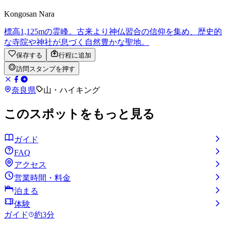
Kongosan Nara
標高1,125mの霊峰。古来より神仏習合の信仰を集め、歴史的
な寺院や神社が息づく自然豊かな聖地。
保存する
行程に追加
訪問スタンプを押す
奈良県
山・ハイキング
このスポットをもっと見る
ガイド
FAQ
アクセス
営業時間・料金
泊まる
体験
ガイド
約3分