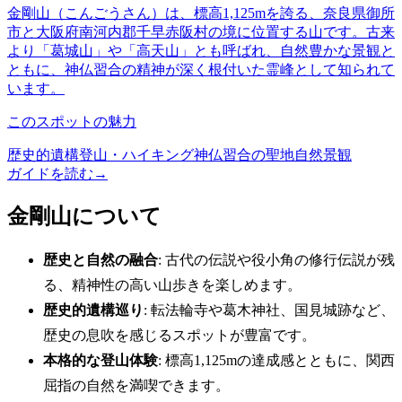
金剛山（こんごうさん）は、標高1,125mを誇る、奈良県御所
市と大阪府南河内郡千早赤阪村の境に位置する山です。古来
より「葛城山」や「高天山」とも呼ばれ、自然豊かな景観と
ともに、神仏習合の精神が深く根付いた霊峰として知られて
います。
このスポットの魅力
歴史的遺構
登山・ハイキング
神仏習合の聖地
自然景観
ガイドを読む
→
金剛山について
歴史と自然の融合
: 古代の伝説や役小角の修行伝説が残
る、精神性の高い山歩きを楽しめます。
歴史的遺構巡り
: 転法輪寺や葛木神社、国見城跡など、
歴史の息吹を感じるスポットが豊富です。
本格的な登山体験
: 標高1,125mの達成感とともに、関西
屈指の自然を満喫できます。