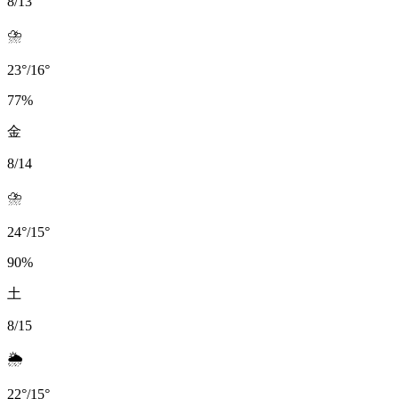
8/13
⛈️
23
°
/
16
°
77
%
金
8/14
⛈️
24
°
/
15
°
90
%
土
8/15
🌦️
22
°
/
15
°