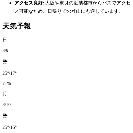
アクセス良好
: 大阪や奈良の近隣都市からバスでアクセ
ス可能なため、日帰りでの登山にも適しています。
天気予報
日
8/9
🌦️
25
°
/
17
°
71
%
月
8/10
🌦️
25
°
/
16
°