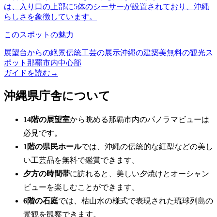
は、入り口の上部に5体のシーサーが設置されており、沖縄
らしさを象徴しています。
このスポットの魅力
展望台からの絶景
伝統工芸の展示
沖縄の建築美
無料の観光ス
ポット
那覇市内中心部
ガイドを読む
→
沖縄県庁舎について
14階の展望室
から眺める那覇市内のパノラマビューは
必見です。
1階の県民ホール
では、沖縄の伝統的な紅型などの美し
い工芸品を無料で鑑賞できます。
夕方の時間帯
に訪れると、美しい夕焼けとオーシャン
ビューを楽しむことができます。
6階の石庭
では、枯山水の様式で表現された琉球列島の
景観を観察できます。