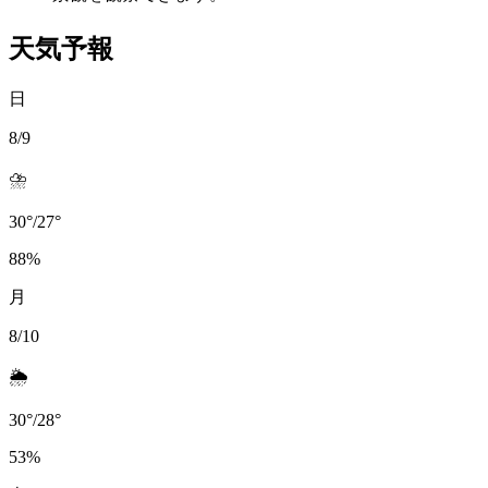
天気予報
日
8/9
⛈️
30
°
/
27
°
88
%
月
8/10
🌦️
30
°
/
28
°
53
%