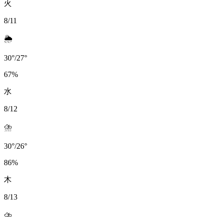
火
8/11
🌦️
30
°
/
27
°
67
%
水
8/12
⛈️
30
°
/
26
°
86
%
木
8/13
⛈️