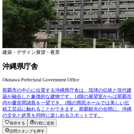
建築・デザイン
展望・夜景
沖縄県庁舎
Okinawa Prefectural Government Office
那覇市の中心に位置する沖縄県庁舎は、琉球の伝統と現代建
築が融合した象徴的な建物です。14階の展望室からは那覇市
内や慶良間諸島を一望でき、1階の県民ホールでは美しい伝
統工芸品に触れることができます。那覇観光の合間に、沖縄
の文化と絶景を同時に楽しめるスポットです。
保存する
行程に追加
訪問スタンプを押す