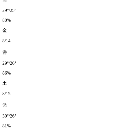
29
°
/
25
°
80
%
金
8/14
⛈️
29
°
/
26
°
86
%
土
8/15
⛈️
30
°
/
26
°
81
%