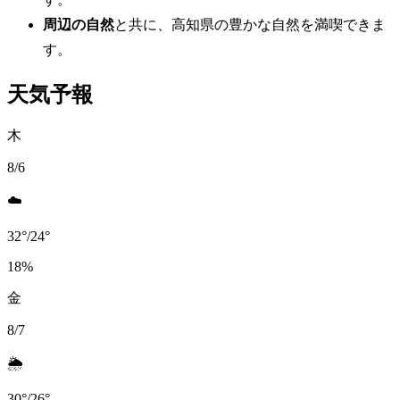
周辺の自然
と共に、高知県の豊かな自然を満喫できま
す。
天気予報
木
8/6
☁️
32
°
/
24
°
18
%
金
8/7
🌦️
30
°
/
26
°