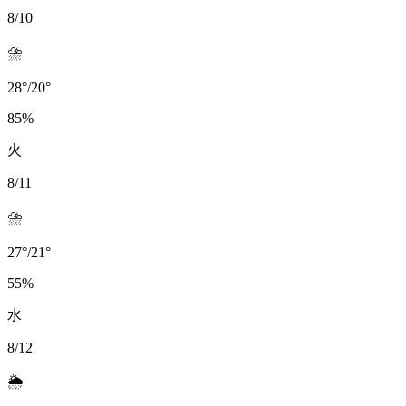
8/10
⛈️
28
°
/
20
°
85
%
火
8/11
⛈️
27
°
/
21
°
55
%
水
8/12
🌦️