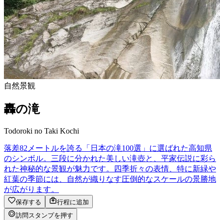
自然景観
轟の滝
Todoroki no Taki Kochi
落差82メートルを誇る「日本の滝100選」に選ばれた高知県
のシンボル。三段に分かれた美しい滝壺と、平家伝説に彩ら
れた神秘的な景観が魅力です。四季折々の表情、特に新緑や
紅葉の季節には、自然が織りなす圧倒的なスケールの景勝地
が広がります。
保存する
行程に追加
訪問スタンプを押す