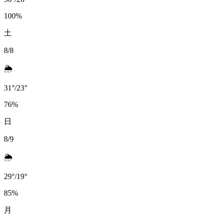
100
%
土
8/8
🌦️
31
°
/
23
°
76
%
日
8/9
🌦️
29
°
/
19
°
85
%
月