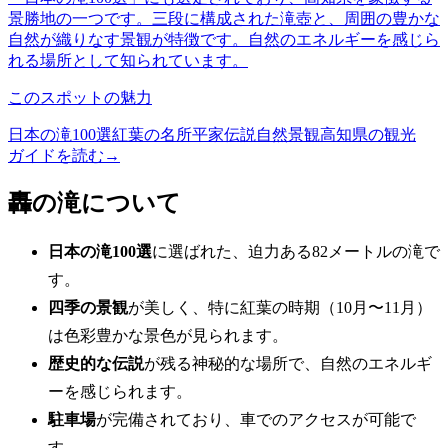
景勝地の一つです。三段に構成された滝壺と、周囲の豊かな
自然が織りなす景観が特徴です。自然のエネルギーを感じら
れる場所として知られています。
このスポットの魅力
日本の滝100選
紅葉の名所
平家伝説
自然景観
高知県の観光
ガイドを読む
→
轟の滝について
日本の滝100選
に選ばれた、迫力ある82メートルの滝で
す。
四季の景観
が美しく、特に紅葉の時期（10月〜11月）
は色彩豊かな景色が見られます。
歴史的な伝説
が残る神秘的な場所で、自然のエネルギ
ーを感じられます。
駐車場
が完備されており、車でのアクセスが可能で
す。