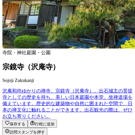
寺院・神社
庭園・公園
宗鏡寺（沢庵寺）
Sojoji Zakukanji
沢庵和尚ゆかりの禅寺、宗鏡寺（沢庵寺）。出石城主の菩提
寺としての歴史を持ち、美しい日本庭園や本堂、坐禅道場を
備えています。歴史的な建築物や自然に囲まれた空間で、日
本の禅文化に触れることができます。出石観光の際は、ぜひ
お立ち寄りください。
保存する
行程に追加
訪問スタンプを押す