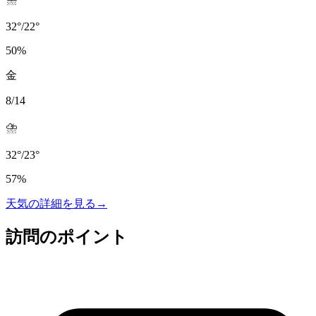
32
°
/
22
°
50
%
金
8/14
⛈️
32
°
/
23
°
57
%
天気の詳細を見る
→
訪問のポイント