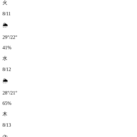
火
8/11
🌦️
29
°
/
22
°
41
%
水
8/12
🌦️
28
°
/
21
°
65
%
木
8/13
⛈️