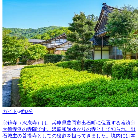
ガイド
約2分
宗鏡寺（沢庵寺）は、兵庫県豊岡市出石町に位置する臨済宗
大徳寺派の寺院です。沢庵和尚ゆかりの寺として知られ、出
石城主の菩提寺としての役割を担ってきました。境内には本