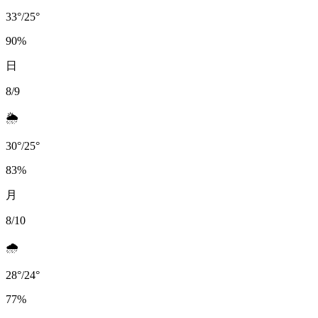
33
°
/
25
°
90
%
日
8/9
🌦️
30
°
/
25
°
83
%
月
8/10
🌧️
28
°
/
24
°
77
%