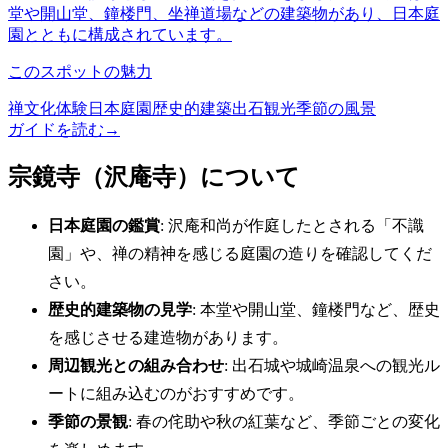
堂や開山堂、鐘楼門、坐禅道場などの建築物があり、日本庭
園とともに構成されています。
このスポットの魅力
禅文化体験
日本庭園
歴史的建築
出石観光
季節の風景
ガイドを読む
→
宗鏡寺（沢庵寺）について
日本庭園の鑑賞
: 沢庵和尚が作庭したとされる「不識
園」や、禅の精神を感じる庭園の造りを確認してくだ
さい。
歴史的建築物の見学
: 本堂や開山堂、鐘楼門など、歴史
を感じさせる建造物があります。
周辺観光との組み合わせ
: 出石城や城崎温泉への観光ル
ートに組み込むのがおすすめです。
季節の景観
: 春の侘助や秋の紅葉など、季節ごとの変化