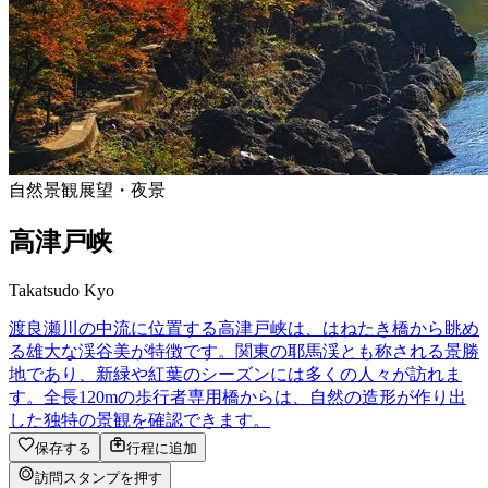
自然景観
展望・夜景
高津戸峡
Takatsudo Kyo
渡良瀬川の中流に位置する高津戸峡は、はねたき橋から眺め
る雄大な渓谷美が特徴です。関東の耶馬渓とも称される景勝
地であり、新緑や紅葉のシーズンには多くの人々が訪れま
す。全長120mの歩行者専用橋からは、自然の造形が作り出
した独特の景観を確認できます。
保存する
行程に追加
訪問スタンプを押す