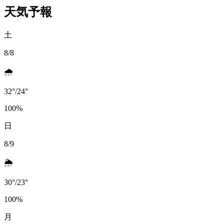
天気予報
土
8/8
🌧️
32
°
/
24
°
100
%
日
8/9
🌦️
30
°
/
23
°
100
%
月