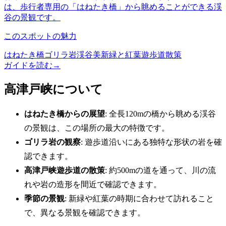
は、歩行者専用の「はねたき橋」から眺めることができる渓
谷の景観です。
このスポットの魅力
はねたき橋
ゴリラ岩
渓谷美
新緑と紅葉
遊歩道散策
ガイドを読む
→
高津戸峡について
はねたき橋からの展望
: 全長120mの橋から眺める渓谷
の景観は、この場所の最大の特徴です。
ゴリラ岩の観察
: 遊歩道沿いにある独特な形状の岩を確
認できます。
高津戸峡遊歩道の散策
: 約500mの道を通って、川の流
れや岩の造形を間近で確認できます。
季節の景観
: 新緑や紅葉の時期に合わせて訪れること
で、異なる景観を確認できます。