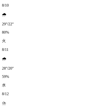
8/10
🌧️
29
°
/
22
°
80
%
火
8/11
🌧️
28
°
/
20
°
59
%
水
8/12
⛈️