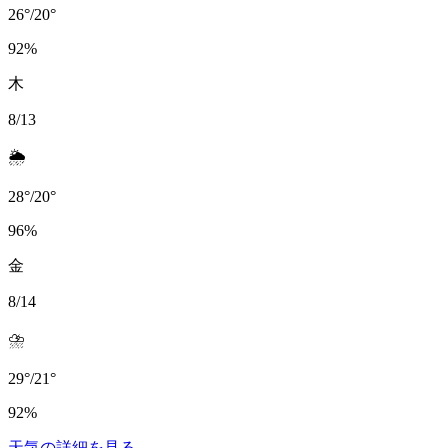
26
°
/
20
°
92
%
木
8/13
🌦️
28
°
/
20
°
96
%
金
8/14
⛈️
29
°
/
21
°
92
%
天気の詳細を見る
→