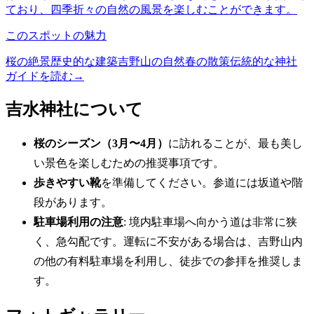
ており、四季折々の自然の風景を楽しむことができます。
このスポットの魅力
桜の絶景
歴史的な建築
吉野山の自然
春の散策
伝統的な神社
ガイドを読む
→
吉水神社について
桜のシーズン（3月〜4月）
に訪れることが、最も美し
い景色を楽しむための推奨事項です。
歩きやすい靴
を準備してください。参道には坂道や階
段があります。
駐車場利用の注意
: 境内駐車場へ向かう道は非常に狭
く、急勾配です。運転に不安がある場合は、吉野山内
の他の有料駐車場を利用し、徒歩での参拝を推奨しま
す。