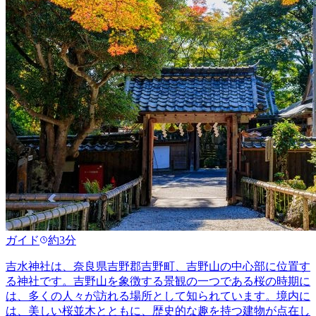
ガイド
約3分
吉水神社は、奈良県吉野郡吉野町、吉野山の中心部に位置す
る神社です。吉野山を象徴する景観の一つである桜の時期に
は、多くの人々が訪れる場所として知られています。境内に
は、美しい桜並木とともに、歴史的な趣を持つ建物が点在し