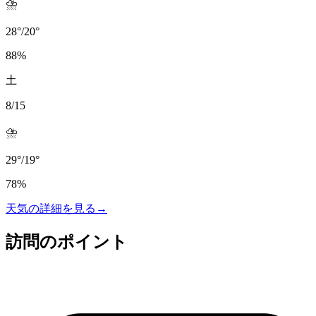
⛈️
28
°
/
20
°
88
%
土
8/15
⛈️
29
°
/
19
°
78
%
天気の詳細を見る
→
訪問のポイント