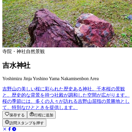
寺院・神社
自然景観
吉水神社
Yoshimizu Jinja Yoshino Yama Nakamisenbon Area
吉野山の美しい桜に彩られた歴史ある神社。千本桜の景観
と、歴史的な背景を持つ社殿が調和した空間が広がります。
桜の季節には、多くの人々が訪れる吉野山屈指の景勝地とし
て、特別なひとときを提供します。
保存する
行程に追加
訪問スタンプを押す