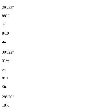
29
°
/
22
°
88
%
月
8/10
☁️
30
°
/
22
°
51
%
火
8/11
🌤️
28
°
/
20
°
18
%