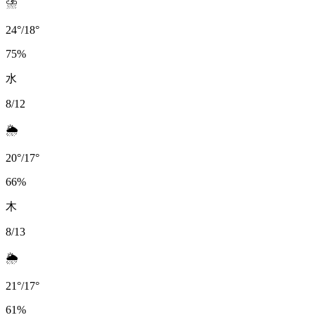
⛈️
24
°
/
18
°
75
%
水
8/12
🌦️
20
°
/
17
°
66
%
木
8/13
🌦️
21
°
/
17
°
61
%