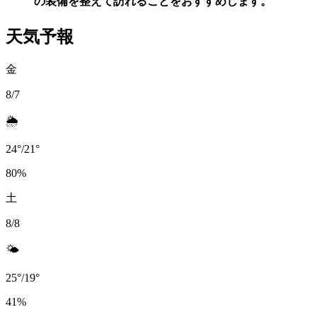
の装備を整えて訪れることをおすすめします。
天気予報
金
8/7
🌦️
24
°
/
21
°
80
%
土
8/8
🌤️
25
°
/
19
°
41
%