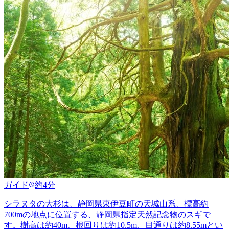
ガイド
約4分
シラヌタの大杉は、静岡県東伊豆町の天城山系、標高約
700mの地点に位置する、静岡県指定天然記念物のスギで
す。樹高は約40m、根回りは約10.5m、目通りは約8.55mとい