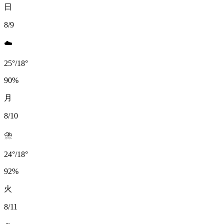
日
8/9
☁️
25
°
/
18
°
90
%
月
8/10
⛈️
24
°
/
18
°
92
%
火
8/11