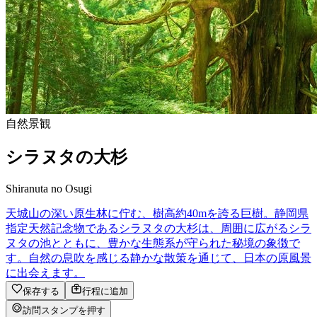
自然景観
シラヌタの大杉
Shiranuta no Osugi
天城山の深い原生林に佇む、樹高約40mを誇る巨樹。静岡県
指定天然記念物であるシラヌタの大杉は、周囲に広がるシラ
ヌタの池とともに、豊かな生態系が守られた秘境の象徴で
す。自然の息吹を感じる静かな散策を通じて、日本の原風景
に出会えます。
保存する
行程に追加
訪問スタンプを押す