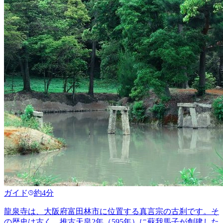
ガイド
約4分
龍泉寺は、大阪府富田林市に位置する真言宗の古刹です。そ
の歴史は古く、推古天皇2年（595年）に蘇我馬子が創建した