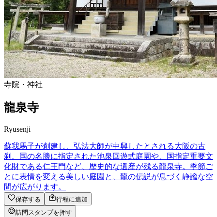
寺院・神社
龍泉寺
Ryusenji
蘇我馬子が創建し、弘法大師が中興したとされる大阪の古
刹。国の名勝に指定された池泉回遊式庭園や、国指定重要文
化財である仁王門など、歴史的な遺産が残る龍泉寺。季節ご
とに表情を変える美しい庭園と、龍の伝説が息づく静謐な空
間が広がります。
保存する
行程に追加
訪問スタンプを押す