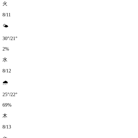
火
8/11
🌤️
30
°
/
21
°
2
%
水
8/12
🌧️
25
°
/
22
°
69
%
木
8/13