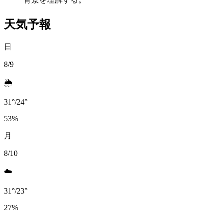
天気予報
日
8/9
🌦️
31
°
/
24
°
53
%
月
8/10
☁️
31
°
/
23
°
27
%