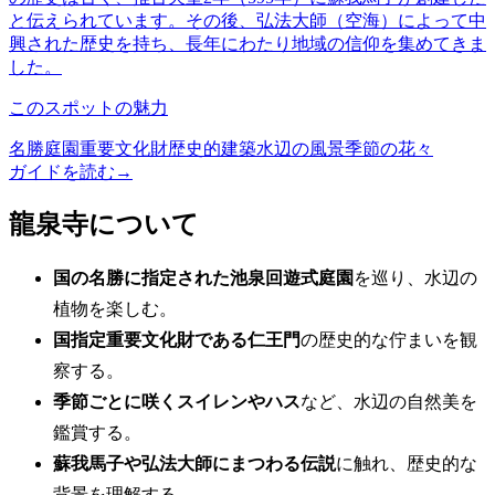
と伝えられています。その後、弘法大師（空海）によって中
興された歴史を持ち、長年にわたり地域の信仰を集めてきま
した。
このスポットの魅力
名勝庭園
重要文化財
歴史的建築
水辺の風景
季節の花々
ガイドを読む
→
龍泉寺について
国の名勝に指定された池泉回遊式庭園
を巡り、水辺の
植物を楽しむ。
国指定重要文化財である仁王門
の歴史的な佇まいを観
察する。
季節ごとに咲くスイレンやハス
など、水辺の自然美を
鑑賞する。
蘇我馬子や弘法大師にまつわる伝説
に触れ、歴史的な
背景を理解する。