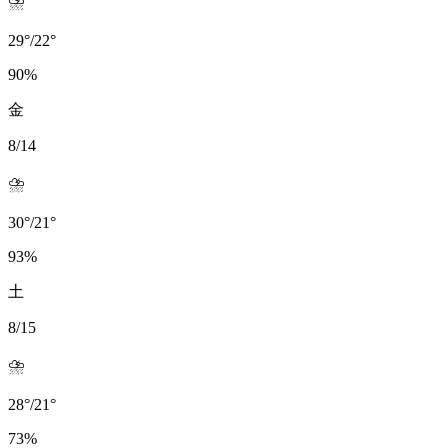
⛈️
29
°
/
22
°
90
%
金
8/14
⛈️
30
°
/
21
°
93
%
土
8/15
⛈️
28
°
/
21
°
73
%