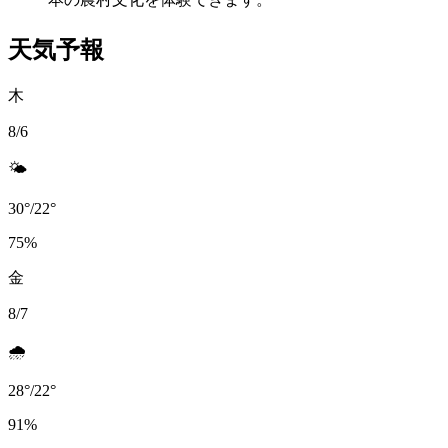
天気予報
木
8/6
🌤️
30
°
/
22
°
75
%
金
8/7
🌧️
28
°
/
22
°
91
%