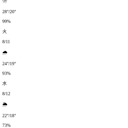
⛈️
28
°
/
20
°
99
%
火
8/11
🌧️
24
°
/
19
°
93
%
水
8/12
🌦️
22
°
/
18
°
73
%