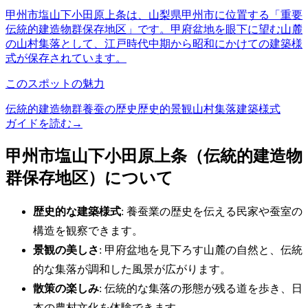
甲州市塩山下小田原上条は、山梨県甲州市に位置する「重要
伝統的建造物群保存地区」です。甲府盆地を眼下に望む山麓
の山村集落として、江戸時代中期から昭和にかけての建築様
式が保存されています。
このスポットの魅力
伝統的建造物群
養蚕の歴史
歴史的景観
山村集落
建築様式
ガイドを読む
→
甲州市塩山下小田原上条（伝統的建造物
群保存地区）について
歴史的な建築様式
: 養蚕業の歴史を伝える民家や蚕室の
構造を観察できます。
景観の美しさ
: 甲府盆地を見下ろす山麓の自然と、伝統
的な集落が調和した風景が広がります。
散策の楽しみ
: 伝統的な集落の形態が残る道を歩き、日
本の農村文化を体験できます。