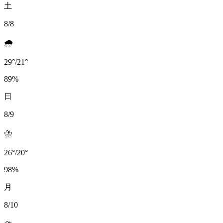
土
8/8
🌧️
29
°
/
21
°
89
%
日
8/9
⛈️
26
°
/
20
°
98
%
月
8/10