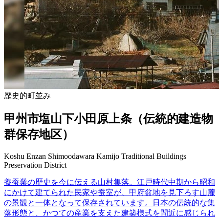
歴史的町並み
甲州市塩山下小田原上条（伝統的建造物
群保存地区）
Koshu Enzan Shimoodawara Kamijo Traditional Buildings
Preservation District
養蚕業の歴史を今に伝える山村集落。江戸時代中期から昭和
にかけて建てられた民家や蚕室が、甲府盆地を見下ろす山麓
の景観と一体となって保存されています。日本の伝統的な集
落形態と、かつての産業を支えた建築様式を間近に感じられ