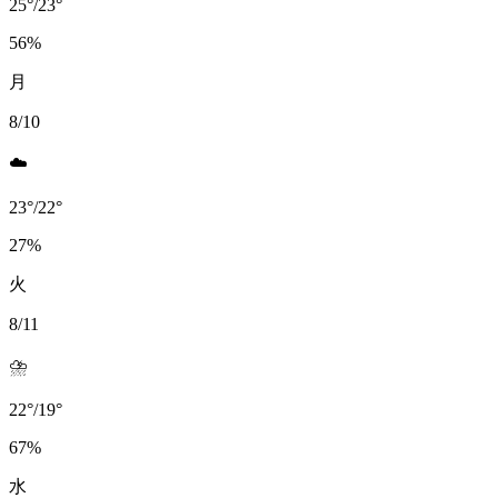
25
°
/
23
°
56
%
月
8/10
☁️
23
°
/
22
°
27
%
火
8/11
⛈️
22
°
/
19
°
67
%
水