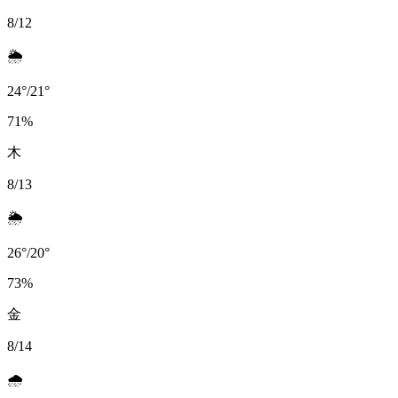
8/12
🌦️
24
°
/
21
°
71
%
木
8/13
🌦️
26
°
/
20
°
73
%
金
8/14
🌧️