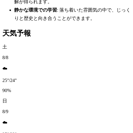
解が得られます。
静かな環境での学習
: 落ち着いた雰囲気の中で、じっく
りと歴史と向き合うことができます。
天気予報
土
8/8
☁️
25
°
/
24
°
90
%
日
8/9
☁️