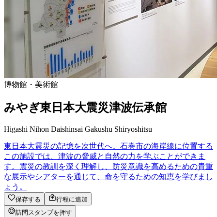
博物館・美術館
みやぎ東日本大震災津波伝承館
Higashi Nihon Daishinsai Gakushu Shiryoshitsu
東日本大震災の記憶を次世代へ。石巻市の海岸線に位置する
この施設では、津波の脅威と自然の力を学ぶことができま
す。震災の教訓を深く理解し、防災意識を高めるための貴重
な展示やシアターを通じて、命を守るための知恵を学びまし
ょう。
保存する
行程に追加
訪問スタンプを押す