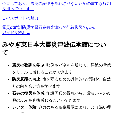
位置しており、震災の記憶を風化させないための重要な役割
を担っています。
このスポットの魅力
震災の教訓
防災学習
石巻観光
津波の記録
復興の歩み
ガイドを読む
→
みやぎ東日本大震災津波伝承館につい
て
震災の教訓を学ぶ
: 映像やパネルを通じて、津波の脅威
をリアルに感じることができます。
防災意識の向上
: 命を守るための具体的な行動や、自然
との向き合い方を学べます。
石巻の復興を体感
: 施設周辺の景観から、震災からの復
興の歩みを直接感じることができます。
シアター体験
: 迫力のある映像展示により、より深い理