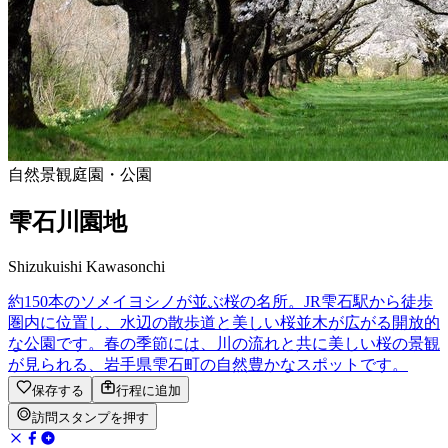
自然景観
庭園・公園
雫石川園地
Shizukuishi Kawasonchi
約150本のソメイヨシノが並ぶ桜の名所。JR雫石駅から徒歩
圏内に位置し、水辺の散歩道と美しい桜並木が広がる開放的
な公園です。春の季節には、川の流れと共に美しい桜の景観
が見られる、岩手県雫石町の自然豊かなスポットです。
保存する
行程に追加
訪問スタンプを押す