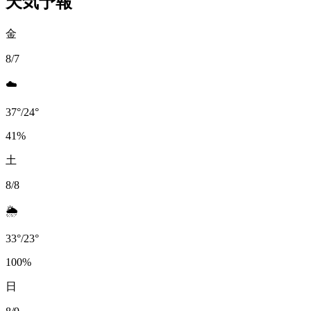
天気予報
金
8/7
☁️
37
°
/
24
°
41
%
土
8/8
🌦️
33
°
/
23
°
100
%
日