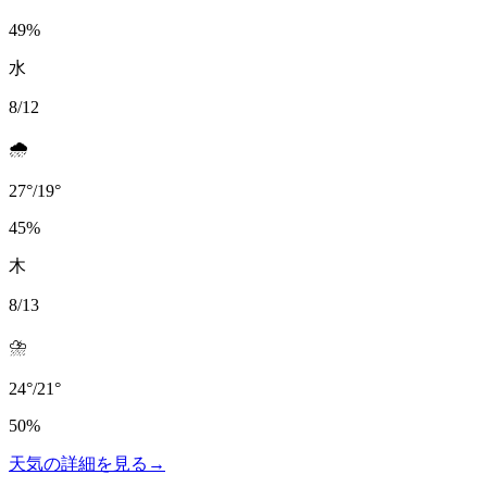
49
%
水
8/12
🌧️
27
°
/
19
°
45
%
木
8/13
⛈️
24
°
/
21
°
50
%
天気の詳細を見る
→