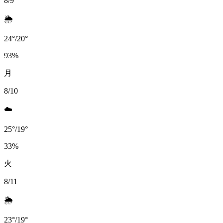
8/9
🌦️
24
°
/
20
°
93
%
月
8/10
☁️
25
°
/
19
°
33
%
火
8/11
🌦️
23
°
/
19
°