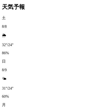
天気予報
土
8/8
🌦️
32
°
/
24
°
86
%
日
8/9
🌤️
31
°
/
24
°
60
%
月