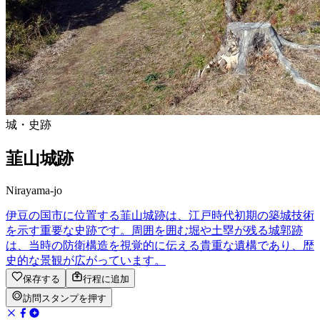
城・史跡
韮山城跡
Nirayama-jo
伊豆の国市に位置する韮山城跡は、江戸時代初期の築城技術
を示す重要な史跡です。周囲を囲む堀や土塁が残る城郭跡
は、当時の防衛構造を視覚的に伝える貴重な遺構であり、歴
史的な景観が広がっています。
保存する
行程に追加
訪問スタンプを押す