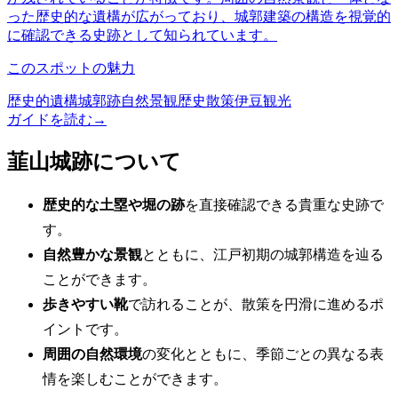
った歴史的な遺構が広がっており、城郭建築の構造を視覚的
に確認できる史跡として知られています。
このスポットの魅力
歴史的遺構
城郭跡
自然景観
歴史散策
伊豆観光
ガイドを読む
→
韮山城跡について
歴史的な土塁や堀の跡
を直接確認できる貴重な史跡で
す。
自然豊かな景観
とともに、江戸初期の城郭構造を辿る
ことができます。
歩きやすい靴
で訪れることが、散策を円滑に進めるポ
イントです。
周囲の自然環境
の変化とともに、季節ごとの異なる表
情を楽しむことができます。