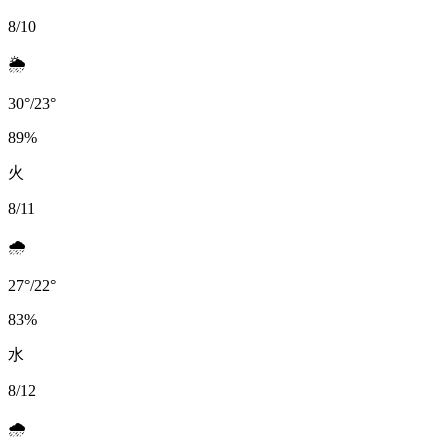
8/10
🌦️
30
°
/
23
°
89
%
火
8/11
🌧️
27
°
/
22
°
83
%
水
8/12
🌧️