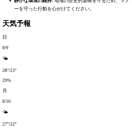
静かな環境の維持
: 地域の歴史的遺構を守るため、マナ
ーを守った行動を心がけてください。
天気予報
日
8/9
🌤️
28
°
/
23
°
29
%
月
8/10
🌤️
27
°
/
22
°