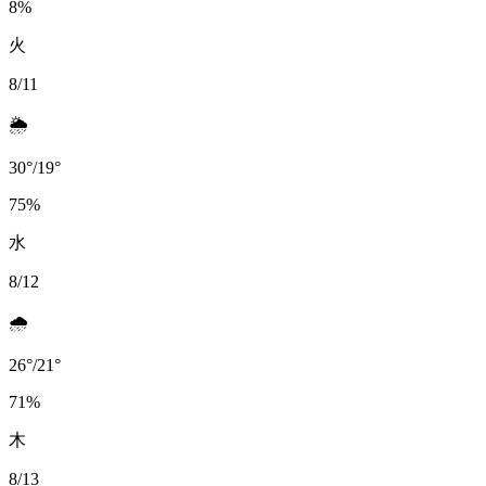
8
%
火
8/11
🌦️
30
°
/
19
°
75
%
水
8/12
🌧️
26
°
/
21
°
71
%
木
8/13