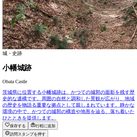
城・史跡
小幡城跡
Obata Castle
茨城県に位置する小幡城跡は、かつての城郭の面影を残す歴
史的な遺構です。周囲の自然と調和した景観が広がり、地域
の歴史を物語る重要な拠点として親しまれています。静かな
環境の中で、かつての城郭の構造や地形を辿る、落ち着いた
ひとときを提供します。
保存する
行程に追加
訪問スタンプを押す