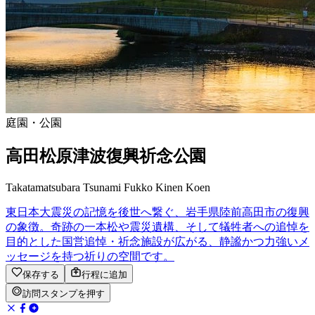
庭園・公園
高田松原津波復興祈念公園
Takatamatsubara Tsunami Fukko Kinen Koen
東日本大震災の記憶を後世へ繋ぐ、岩手県陸前高田市の復興
の象徴。奇跡の一本松や震災遺構、そして犠牲者への追悼を
目的とした国営追悼・祈念施設が広がる、静謐かつ力強いメ
ッセージを持つ祈りの空間です。
保存する
行程に追加
訪問スタンプを押す