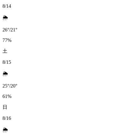
8/14
🌦️
26
°
/
21
°
77
%
土
8/15
🌦️
25
°
/
20
°
61
%
日
8/16
🌦️