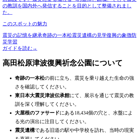
の教訓を国内外へ発信することを目的として整備されまし
た。
このスポットの魅力
震災の記憶を継承
奇跡の一本松
震災遺構の見学
復興の象徴
防
災学習
ガイドを読む
→
高田松原津波復興祈念公園について
奇跡の一本松
の前に立ち、震災を乗り越えた生命の強
さを確認してください。
東日本大震災津波伝承館
にて、展示を通じて震災の教
訓を深く理解してください。
大屋根のファサード
にある18,434個の穴と、水盤によ
る光の演出に注目してください。
震災遺構
である旧道の駅や中学校を訪れ、当時の現実
を直視してください。