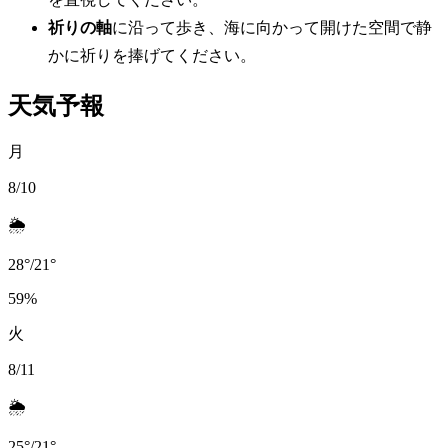
祈りの軸
に沿って歩き、海に向かって開けた空間で静
かに祈りを捧げてください。
天気予報
月
8/10
🌦️
28
°
/
21
°
59
%
火
8/11
🌦️
25
°
/
21
°