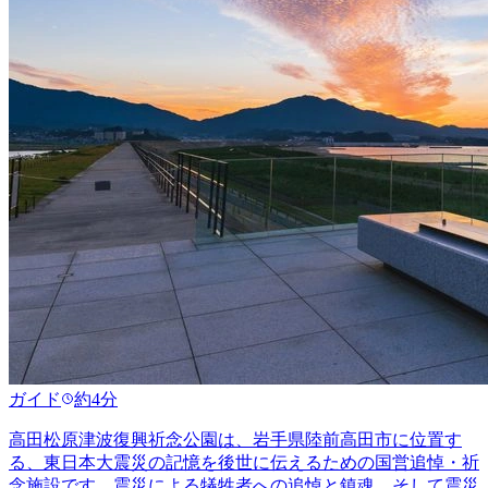
ガイド
約4分
高田松原津波復興祈念公園は、岩手県陸前高田市に位置す
る、東日本大震災の記憶を後世に伝えるための国営追悼・祈
念施設です。震災による犠牲者への追悼と鎮魂、そして震災