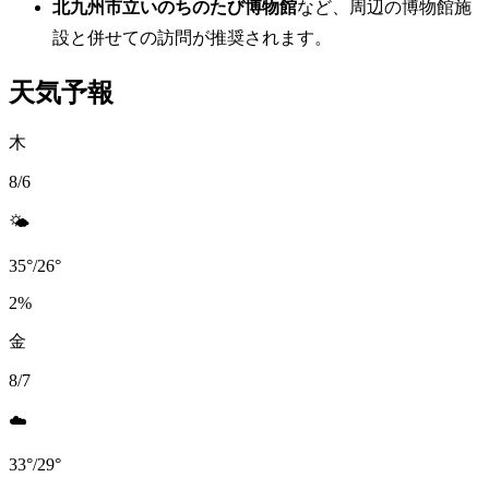
北九州市立いのちのたび博物館
など、周辺の博物館施
設と併せての訪問が推奨されます。
天気予報
木
8/6
🌤️
35
°
/
26
°
2
%
金
8/7
☁️
33
°
/
29
°