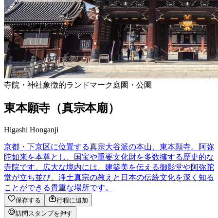
寺院・神社
象徴的ランドマーク
庭園・公園
東本願寺（真宗本廟）
Higashi Honganji
京都・下京区に位置する真宗大谷派の本山、東本願寺。阿弥
陀如来を本尊とし、国宝や重要文化財を多数擁する歴史的な
寺院です。広大な境内には、建築美を伝える御影堂や阿弥陀
堂が立ち並び、浄土真宗の教えと日本の伝統文化を深く知る
ことができる貴重な場所です。
保存する
行程に追加
訪問スタンプを押す