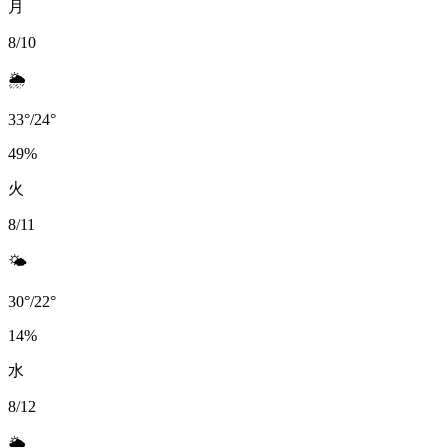
月
8/10
🌦️
33
°
/
24
°
49
%
火
8/11
🌤️
30
°
/
22
°
14
%
水
8/12
🌦️