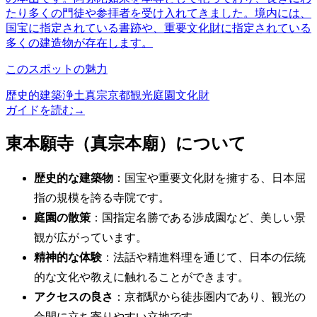
たり多くの門徒や参拝者を受け入れてきました。境内には、
国宝に指定されている書跡や、重要文化財に指定されている
多くの建造物が存在します。
このスポットの魅力
歴史的建築
浄土真宗
京都観光
庭園
文化財
ガイドを読む
→
東本願寺（真宗本廟）について
歴史的な建築物
：国宝や重要文化財を擁する、日本屈
指の規模を誇る寺院です。
庭園の散策
：国指定名勝である渉成園など、美しい景
観が広がっています。
精神的な体験
：法話や精進料理を通じて、日本の伝統
的な文化や教えに触れることができます。
アクセスの良さ
：京都駅から徒歩圏内であり、観光の
合間に立ち寄りやすい立地です。