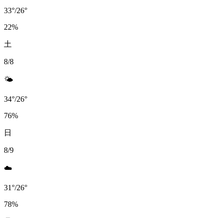
33
°
/
26
°
22
%
土
8/8
🌤️
34
°
/
26
°
76
%
日
8/9
☁️
31
°
/
26
°
78
%