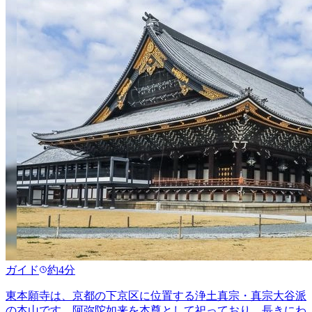
ガイド
約4分
東本願寺は、京都の下京区に位置する浄土真宗・真宗大谷派
の本山です。阿弥陀如来を本尊として祀っており、長きにわ