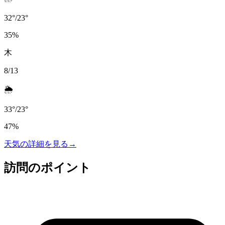
32
°
/
23
°
35
%
木
8/13
🌦️
33
°
/
23
°
47
%
天気の詳細を見る
→
訪問のポイント