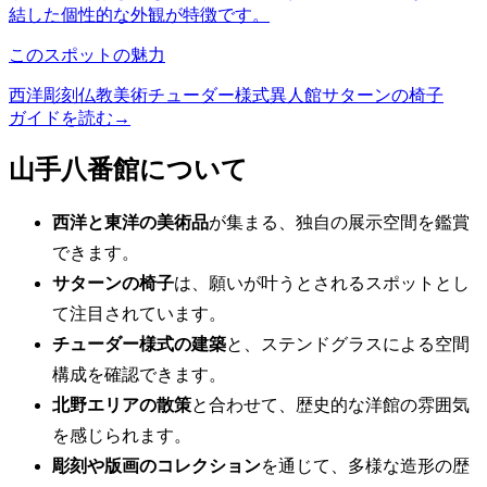
結した個性的な外観が特徴です。
このスポットの魅力
西洋彫刻
仏教美術
チューダー様式
異人館
サターンの椅子
ガイドを読む
→
山手八番館について
西洋と東洋の美術品
が集まる、独自の展示空間を鑑賞
できます。
サターンの椅子
は、願いが叶うとされるスポットとし
て注目されています。
チューダー様式の建築
と、ステンドグラスによる空間
構成を確認できます。
北野エリアの散策
と合わせて、歴史的な洋館の雰囲気
を感じられます。
彫刻や版画のコレクション
を通じて、多様な造形の歴