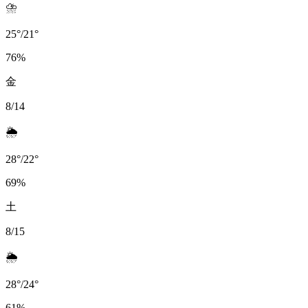
⛈️
25
°
/
21
°
76
%
金
8/14
🌦️
28
°
/
22
°
69
%
土
8/15
🌦️
28
°
/
24
°
61
%