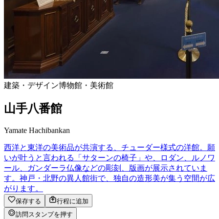
建築・デザイン
博物館・美術館
山手八番館
Yamate Hachibankan
西洋と東洋の美術品が共演する、チューダー様式の洋館。願
いが叶うと言われる「サターンの椅子」や、ロダン、ルノワ
ール、ガンダーラ仏像などの彫刻、版画が展示されていま
す。神戸・北野の異人館街で、独自の造形美が集う空間が広
がります。
保存する
行程に追加
訪問スタンプを押す