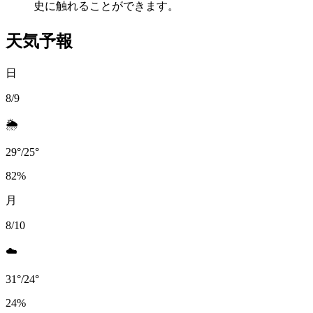
史に触れることができます。
天気予報
日
8/9
🌦️
29
°
/
25
°
82
%
月
8/10
☁️
31
°
/
24
°
24
%