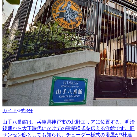
ガイド
約3分
山手八番館は、兵庫県神戸市の北野エリアに位置する、明治
後期から大正時代にかけての建築様式を伝える洋館です。旧
サンセン邸としても知られ、チューダー様式の塔屋が3棟連