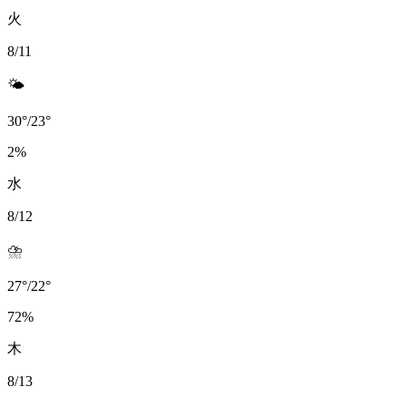
火
8/11
🌤️
30
°
/
23
°
2
%
水
8/12
⛈️
27
°
/
22
°
72
%
木
8/13