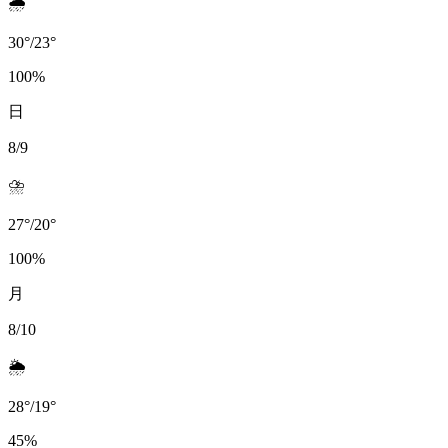
🌧️
30
°
/
23
°
100
%
日
8/9
⛈️
27
°
/
20
°
100
%
月
8/10
🌦️
28
°
/
19
°
45
%