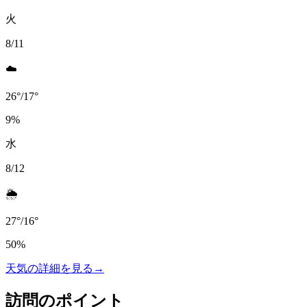
火
8/11
☁️
26
°
/
17
°
9
%
水
8/12
🌦️
27
°
/
16
°
50
%
天気の詳細を見る
→
訪問のポイント