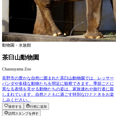
動物園・水族館
茶臼山動物園
Chausuyama Zoo
長野市の豊かな自然に囲まれた茶臼山動物園では、レッサー
パンダや多様な動物たちを間近に観察できます。季節ごとに
異なる表情を見せる動物たちの姿は、家族連れや旅行者に親
しまれています。自然とともに過ごす特別なひとときをお楽
しみください。
保存する
行程に追加
訪問スタンプを押す