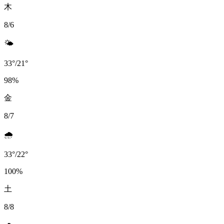
木
8/6
🌤️
33
°
/
21
°
98
%
金
8/7
🌧️
33
°
/
22
°
100
%
土
8/8