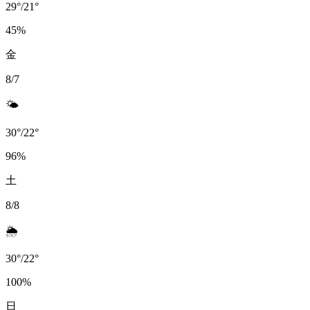
29
°
/
21
°
45
%
金
8/7
🌤️
30
°
/
22
°
96
%
土
8/8
🌦️
30
°
/
22
°
100
%
日