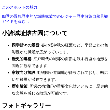
このスポットの魅力
四季の景観
歴史的な城跡
家族でのレジャー
歴史散策
自然景観
ガイドを読む
→
小諸城址懐古園について
四季折々の景観
: 春の桜や秋の紅葉など、季節ごとの色
彩豊かな風景が広がっています。
歴史的遺構
: 江戸時代の城郭の面影を残す石垣や地形を
間近に観察できます。
家族向け施設
: 動物園や遊園地が併設されており、幅広
い年齢層が滞在できます。
歴史散策
: 周辺の宿場町や重要文化財とともに、歴史的
な文脈を感じる散策が可能です。
フォトギャラリー