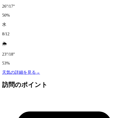
26
°
/
17
°
50
%
水
8/12
🌦️
23
°
/
18
°
53
%
天気の詳細を見る
→
訪問のポイント