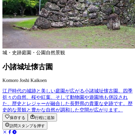
城・史跡
庭園・公園
自然景観
小諸城址懐古園
Komoro Joshi Kaikoen
江戸時代の城跡と美しい庭園が広がる小諸城址懐古園。四季
折々の自然、桜や紅葉、そして動物園や遊園地も併設され
た、歴史とレジャーが融合した長野県の貴重な史跡です。歴
史的な景観と豊かな自然が調和した空間が広がります。
保存する
行程に追加
訪問スタンプを押す