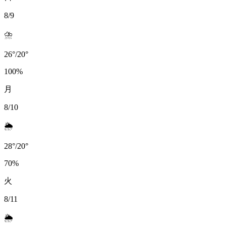
8/9
⛈️
26
°
/
20
°
100
%
月
8/10
🌦️
28
°
/
20
°
70
%
火
8/11
🌦️