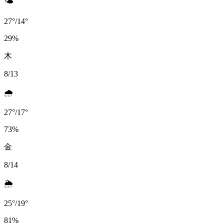
🌤️
27
°
/
14
°
29
%
木
8/13
🌧️
27
°
/
17
°
73
%
金
8/14
🌦️
25
°
/
19
°
81
%