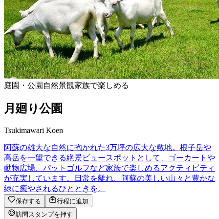
庭園・公園
自然景観
家族で楽しめる
月廻り公園
Tsukimawari Koen
阿蘇の雄大な自然に抱かれた3万坪の広大な敷地。根子岳や
高岳を一望できる絶景ビュースポットとして、ゴーカートや
動物広場、パットゴルフなど家族で楽しめるアクティビティ
が充実しています。日常を離れ、阿蘇の美しい山々と豊かな
緑に癒やされるひとときを。
保存する
行程に追加
訪問スタンプを押す