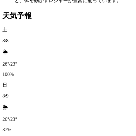
ど、体を動かすレジャーが豊富に揃っています。
天気予報
土
8/8
🌦️
26
°
/
23
°
100
%
日
8/9
🌦️
26
°
/
23
°
37
%