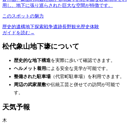
用し、地下に張り巡らされた巨大な空間が特徴です。
このスポットの魅力
歴史的遺構
地下探索
戦争遺跡
長野観光
歴史体験
ガイドを読む
→
松代象山地下壕について
歴史的な地下構造
を実際に歩いて確認できます。
ヘルメット着用
による安全な見学が可能です。
整備された駐車場
（代官町駐車場）を利用できます。
周辺の武家屋敷
や伝統工芸と併せての訪問が可能で
す。
天気予報
木