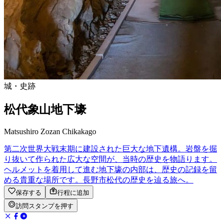
城・史跡
松代象山地下壕
Matsushiro Zozan Chikakago
第二次世界大戦末期に建設された巨大な地下遺構。岩盤を掘
り抜いて作られた広大な空間が、当時の歴史を物語ります。
ヘルメットを着用して進む地下壕の内部は、歴史の記録を留
める貴重な場所です。長野市松代の歴史を辿る旅へ。
保存する
行程に追加
訪問スタンプを押す