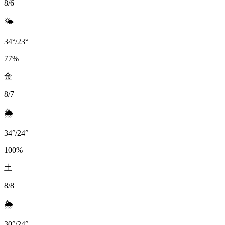
8/6
🌤️
34
°
/
23
°
77
%
金
8/7
🌦️
34
°
/
24
°
100
%
土
8/8
🌦️
30
°
/
24
°