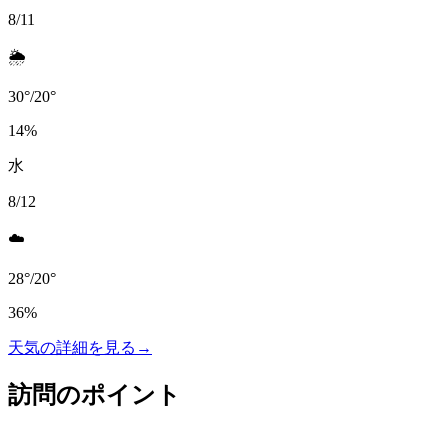
8/11
🌦️
30
°
/
20
°
14
%
水
8/12
☁️
28
°
/
20
°
36
%
天気の詳細を見る
→
訪問のポイント