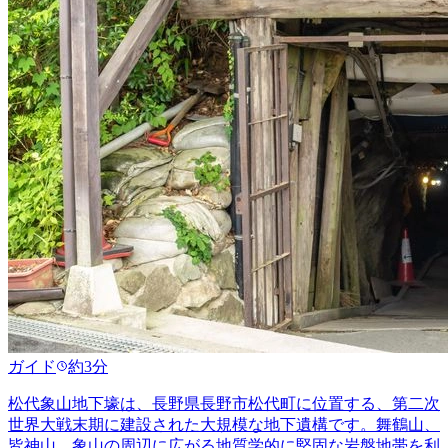
ガイド
約3分
松代象山地下壕は、長野県長野市松代町に位置する、第二次
世界大戦末期に建設された大規模な地下遺構です。舞鶴山、
皆神山、象山の周辺に広がる地質学的に堅固な岩盤地帯を利