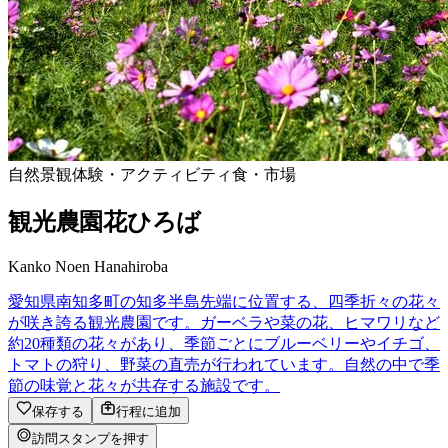
自然景観
体験・アクティビティ
食・市場
観光農園花ひろば
Kanko Noen Hanahiroba
愛知県南知多町の知多半島先端に位置する、四季折々の花々
が咲き誇る観光農園です。ガーベラや菜の花、ヒマワリなど
約20種類の花々があり、季節ごとにブルーベリーやイチゴ、
トマトの狩り、野菜の直売が行われています。自然の中で季
節の味覚と花々が共存する施設です。
保存する
行程に追加
訪問スタンプを押す