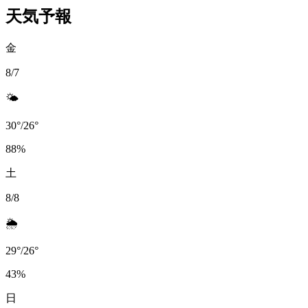
天気予報
金
8/7
🌤️
30
°
/
26
°
88
%
土
8/8
🌦️
29
°
/
26
°
43
%
日