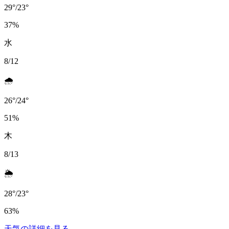
29
°
/
23
°
37
%
水
8/12
🌧️
26
°
/
24
°
51
%
木
8/13
🌦️
28
°
/
23
°
63
%
天気の詳細を見る
→