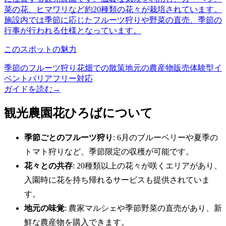
菜の花、ヒマワリなど約20種類の花々が栽培されています。
施設内では季節に応じたフルーツ狩りや野菜の直売、季節の
行事が行われる仕様となっています。
このスポットの魅力
季節のフルーツ狩り
花畑での散策
地元の農産物販売
体験型イ
ベント
バリアフリー対応
ガイドを読む
→
観光農園花ひろばについて
季節ごとのフルーツ狩り
: 6月のブルーベリーや夏季の
トマト狩りなど、季節限定の収穫が可能です。
花々との共存
: 20種類以上の花々が咲くエリアがあり、
入園時に花を持ち帰れるサービスも提供されていま
す。
地元の味覚
: 農家マルシェや季節野菜の直売があり、新
鮮な農産物を購入できます。