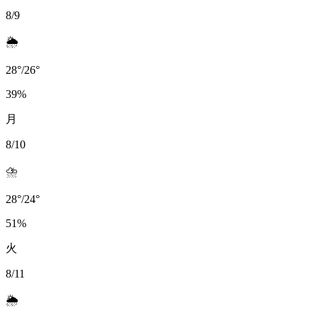
8/9
🌦️
28
°
/
26
°
39
%
月
8/10
⛈️
28
°
/
24
°
51
%
火
8/11
🌦️