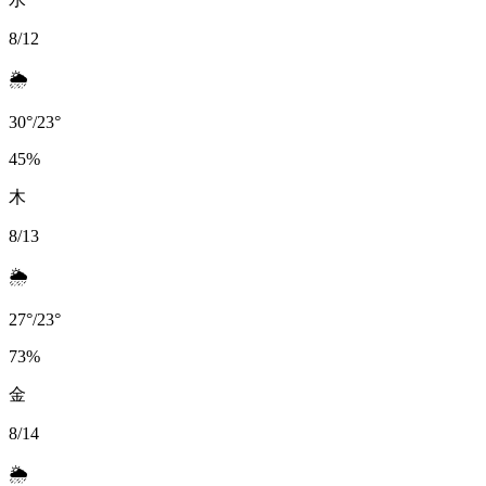
8/12
🌦️
30
°
/
23
°
45
%
木
8/13
🌦️
27
°
/
23
°
73
%
金
8/14
🌦️