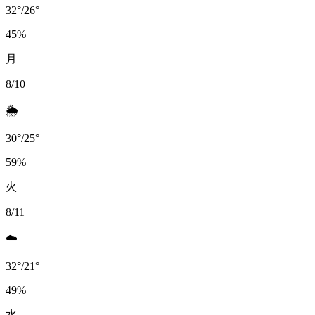
32
°
/
26
°
45
%
月
8/10
🌦️
30
°
/
25
°
59
%
火
8/11
☁️
32
°
/
21
°
49
%
水