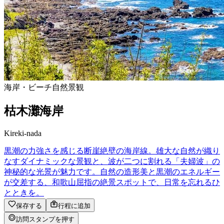
海岸・ビーチ
自然景観
枯木灘海岸
Kireki-nada
黒潮の力強さを感じる断崖絶壁の海岸線。雄大な自然が織り
なすダイナミックな景観と、波が二つに割れる「夫婦波」の
神秘的な光景が魅力です。自然の造形美と黒潮のエネルギー
が交差する、和歌山屈指の絶景スポットで、日常を忘れるひ
とときを。
保存する
行程に追加
訪問スタンプを押す