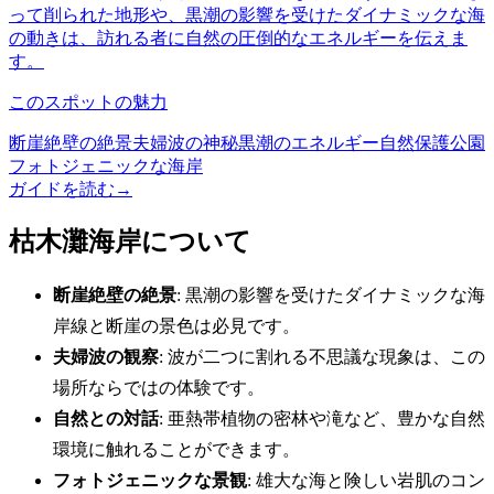
って削られた地形や、黒潮の影響を受けたダイナミックな海
の動きは、訪れる者に自然の圧倒的なエネルギーを伝えま
す。
このスポットの魅力
断崖絶壁の絶景
夫婦波の神秘
黒潮のエネルギー
自然保護公園
フォトジェニックな海岸
ガイドを読む
→
枯木灘海岸について
断崖絶壁の絶景
: 黒潮の影響を受けたダイナミックな海
岸線と断崖の景色は必見です。
夫婦波の観察
: 波が二つに割れる不思議な現象は、この
場所ならではの体験です。
自然との対話
: 亜熱帯植物の密林や滝など、豊かな自然
環境に触れることができます。
フォトジェニックな景観
: 雄大な海と険しい岩肌のコン