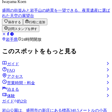
Iwayama Koen
盛岡の街並みと岩手山の絶景を一望できる、夜景遺産に選ば
れた天空の展望台
保存する
行程に追加
訪問スタンプを押す
岩手県
24時間開放
このスポットをもっと見る
ガイド
FAQ
アクセス
営業時間・料金
泊まる
体験
ガイド
約2分
岩山公園は、盛岡市の新庄にある標高340.5メートルの小高