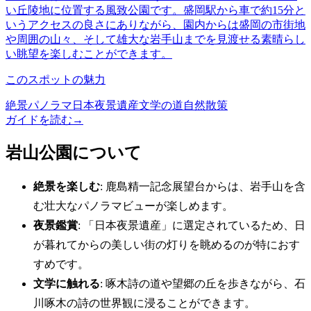
い丘陵地に位置する風致公園です。盛岡駅から車で約15分と
いうアクセスの良さにありながら、園内からは盛岡の市街地
や周囲の山々、そして雄大な岩手山までを見渡せる素晴らし
い眺望を楽しむことができます。
このスポットの魅力
絶景パノラマ
日本夜景遺産
文学の道
自然散策
ガイドを読む
→
岩山公園について
絶景を楽しむ
: 鹿島精一記念展望台からは、岩手山を含
む壮大なパノラマビューが楽しめます。
夜景鑑賞
: 「日本夜景遺産」に選定されているため、日
が暮れてからの美しい街の灯りを眺めるのが特におす
すめです。
文学に触れる
: 啄木詩の道や望郷の丘を歩きながら、石
川啄木の詩の世界観に浸ることができます。