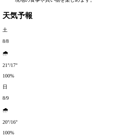
天気予報
土
8/8
🌧️
21
°
/
17
°
100
%
日
8/9
🌧️
20
°
/
16
°
100
%