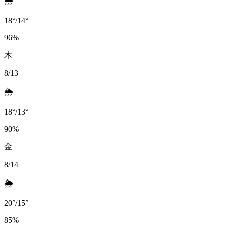
🌧️
18
°
/
14
°
96
%
木
8/13
🌦️
18
°
/
13
°
90
%
金
8/14
🌦️
20
°
/
15
°
85
%