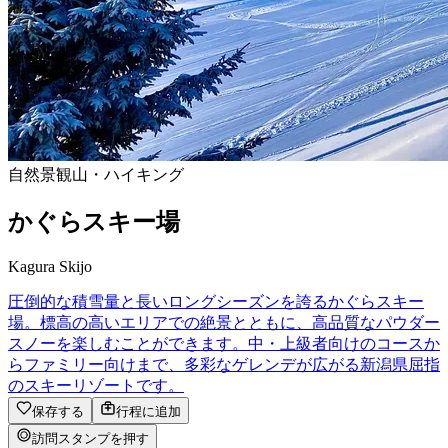
自然景観
山・ハイキング
かぐらスキー場
Kagura Skijo
圧倒的な積雪量と長いロングシーズンを誇るかぐらスキー
場。標高の高いエリアでの絶景とともに、高品質なパウダー
スノーを楽しむことができます。中・上級者向けのコースか
らファミリー向けまで、多彩なゲレンデが広がる新潟県屈指
のスキーリゾートです。
保存する
行程に追加
訪問スタンプを押す