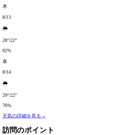
木
8/13
🌦️
28
°
/
22
°
82
%
金
8/14
🌦️
29
°
/
22
°
76
%
天気の詳細を見る
→
訪問のポイント