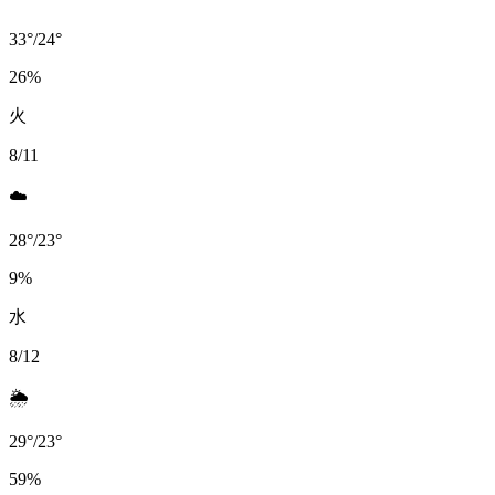
33
°
/
24
°
26
%
火
8/11
☁️
28
°
/
23
°
9
%
水
8/12
🌦️
29
°
/
23
°
59
%