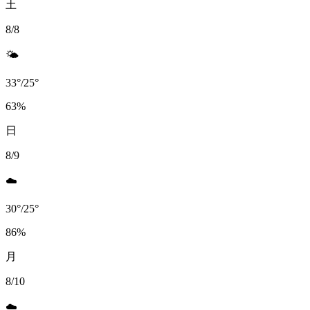
土
8/8
🌤️
33
°
/
25
°
63
%
日
8/9
☁️
30
°
/
25
°
86
%
月
8/10
☁️