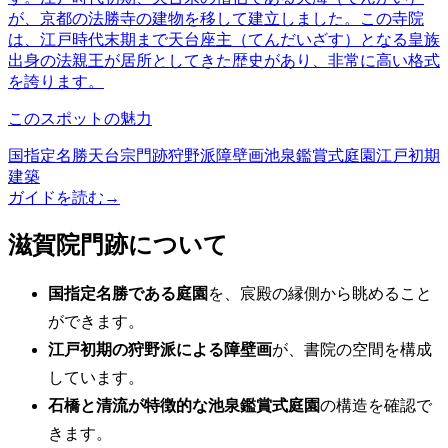
が、京都の法勝寺の建物を移して建立しました。この寺院
は、江戸時代末期まで天台座主（てんだいざす）となる皇族
出身の法親王が居所としてきた歴史があり、非常に高い格式
を誇ります。
このスポットの魅力
国指定名勝
天台宗門跡
狩野派障壁画
池泉鑑賞式庭園
江戸初期
建築
ガイドを読む
→
滋賀院門跡について
国指定名勝である庭園
を、宸殿の縁側から眺めること
ができます。
江戸初期の狩野派による障壁画
が、書院の空間を構成
しています。
石橋と清流が特徴的な池泉鑑賞式庭園
の構造を確認で
きます。