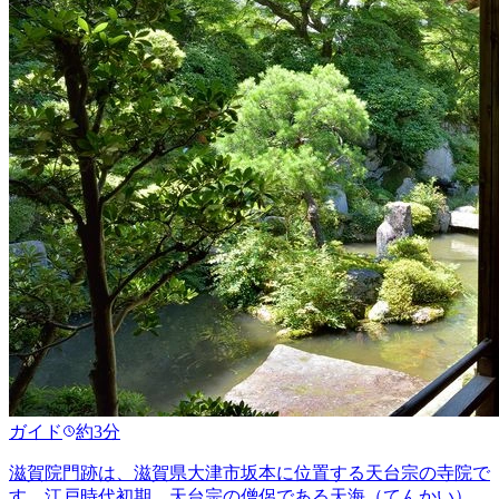
ガイド
約3分
滋賀院門跡は、滋賀県大津市坂本に位置する天台宗の寺院で
す。江戸時代初期、天台宗の僧侶である天海（てんかい）