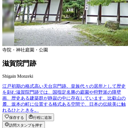
寺院・神社
庭園・公園
滋賀院門跡
Shigain Monzeki
江戸初期の格式高い天台宗門跡。皇族代々の居所として歴史
を刻む滋賀院門跡では、国指定名勝の庭園や狩野派の障壁
画、歴史ある建築群が静寂の中に存在しています。比叡山の
麓、坂本の町に位置する格式ある空間で、日本の伝統美に触
れるひとときを。
保存する
行程に追加
訪問スタンプを押す