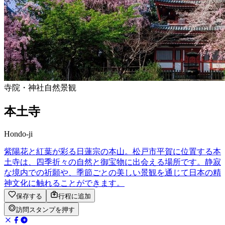
寺院・神社
自然景観
本土寺
Hondo-ji
紫陽花と紅葉が彩る日蓮宗の本山。松戸市平賀に位置する本
土寺は、四季折々の自然と御宝物に出会える場所です。静寂
な境内での祈願や、季節ごとの美しい景観を通じて日本の精
神文化に触れることができます。
保存する
行程に追加
訪問スタンプを押す