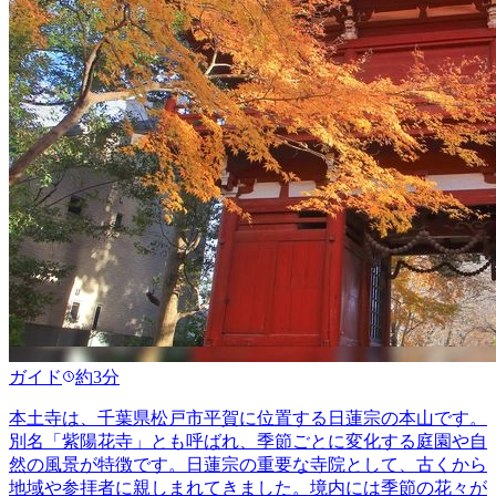
ガイド
約3分
本土寺は、千葉県松戸市平賀に位置する日蓮宗の本山です。
別名「紫陽花寺」とも呼ばれ、季節ごとに変化する庭園や自
然の風景が特徴です。日蓮宗の重要な寺院として、古くから
地域や参拝者に親しまれてきました。境内には季節の花々が