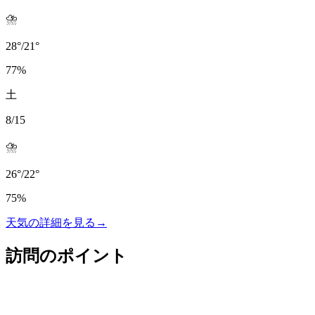
⛈️
28
°
/
21
°
77
%
土
8/15
⛈️
26
°
/
22
°
75
%
天気の詳細を見る
→
訪問のポイント