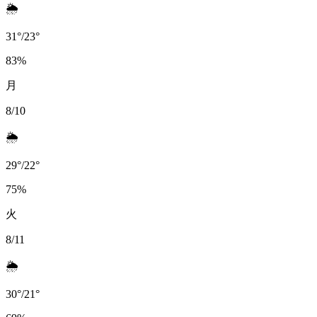
🌦️
31
°
/
23
°
83
%
月
8/10
🌦️
29
°
/
22
°
75
%
火
8/11
🌦️
30
°
/
21
°