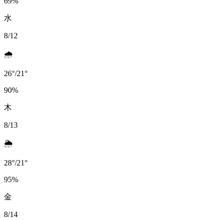
69
%
水
8/12
🌧️
26
°
/
21
°
90
%
木
8/13
🌦️
28
°
/
21
°
95
%
金
8/14