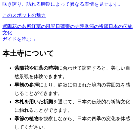
咲き誇り、訪れる時期によって異なる表情を見せます。
このスポットの魅力
紫陽花の名所
紅葉の風景
日蓮宗の寺院
季節の祈願
日本の伝統
文化
ガイドを読む
→
本土寺について
紫陽花や紅葉の時期
に合わせて訪問すると、美しい自
然景観を体験できます。
早朝の参拝
により、静寂に包まれた境内の雰囲気を感
じることができます。
木札を用いた祈願
を通じて、日本の伝統的な祈祷文化
に触れることができます。
季節の植物
を観察しながら、日本の四季の変化を体感
してください。