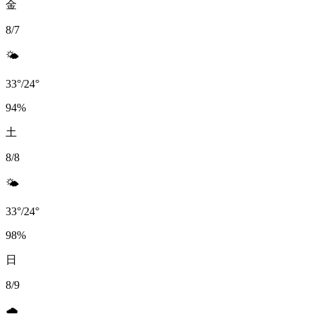
金
8/7
🌤️
33
°
/
24
°
94
%
土
8/8
🌤️
33
°
/
24
°
98
%
日
8/9
🌧️