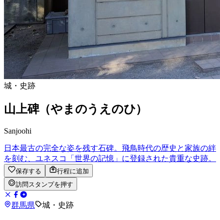
城・史跡
山上碑（やまのうえのひ）
Sanjoohi
日本最古の完全な姿を残す石碑。飛鳥時代の歴史と家族の絆
を刻む、ユネスコ「世界の記憶」に登録された貴重な史跡。
保存する
行程に追加
訪問スタンプを押す
群馬県
城・史跡