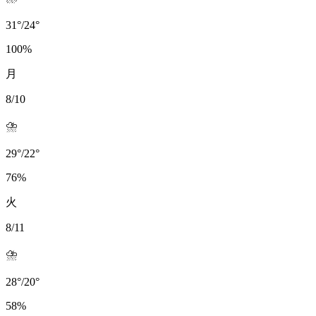
31
°
/
24
°
100
%
月
8/10
⛈️
29
°
/
22
°
76
%
火
8/11
⛈️
28
°
/
20
°
58
%