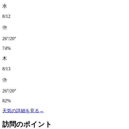
水
8/12
⛈️
26
°
/
20
°
74
%
木
8/13
⛈️
26
°
/
20
°
82
%
天気の詳細を見る
→
訪問のポイント