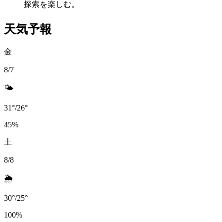
探索を楽しむ。
天気予報
金
8/7
🌤️
31
°
/
26
°
45
%
土
8/8
🌦️
30
°
/
25
°
100
%