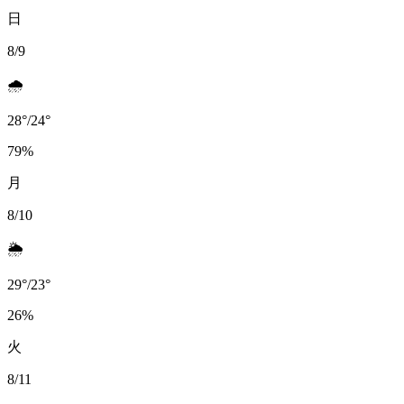
日
8/9
🌧️
28
°
/
24
°
79
%
月
8/10
🌦️
29
°
/
23
°
26
%
火
8/11