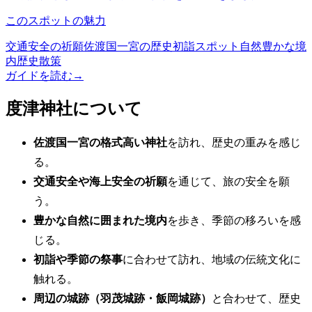
このスポットの魅力
交通安全の祈願
佐渡国一宮の歴史
初詣スポット
自然豊かな境
内
歴史散策
ガイドを読む
→
度津神社について
佐渡国一宮の格式高い神社
を訪れ、歴史の重みを感じ
る。
交通安全や海上安全の祈願
を通じて、旅の安全を願
う。
豊かな自然に囲まれた境内
を歩き、季節の移ろいを感
じる。
初詣や季節の祭事
に合わせて訪れ、地域の伝統文化に
触れる。
周辺の城跡（羽茂城跡・飯岡城跡）
と合わせて、歴史