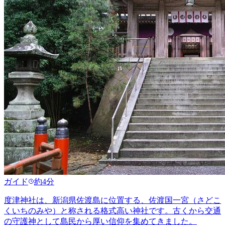
ガイド
約4分
度津神社は、新潟県佐渡島に位置する、佐渡国一宮（さどこ
くいちのみや）と称される格式高い神社です。古くから交通
の守護神として島民から厚い信仰を集めてきました。