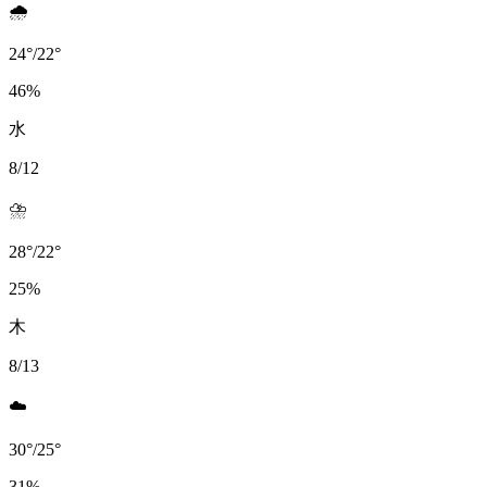
🌧️
24
°
/
22
°
46
%
水
8/12
⛈️
28
°
/
22
°
25
%
木
8/13
☁️
30
°
/
25
°
31
%