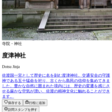
寺院・神社
度津神社
Dotsu Jinja
佐渡国一宮として歴史に名を刻む度津神社。交通安全の守護
神である五十猛命を祀り、古くから島民の信仰を集めてきま
した。豊かな自然に囲まれた境内には、歴史の変遷を感じさ
せる厳かな空気が漂い、佐渡の精神文化に触れることができ
ます。
保存する
行程に追加
訪問スタンプを押す