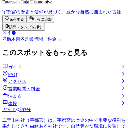
Futarasan Jinja Utsunomiya
宇都宮の歴史と信仰が息づく、豊かな自然に囲まれた古社
保存する
行程に追加
訪問スタンプを押す
栃木県
営業時間・料金
→
このスポットをもっと見る
ガイド
FAQ
アクセス
営業時間・料金
泊まる
体験
ガイド
約3分
二荒山神社（宇都宮）は、宇都宮の歴史の中で重要な役割を
果たしてきた由緒ある神社です。自然豊かな環境に位置して