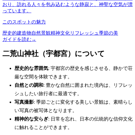
おり、訪れる人々を包み込むような静寂と、神聖な空気が漂
っています。
このスポットの魅力
歴史的建造物
自然景観
精神文化
リフレッシュ
季節の美
ガイドを読む
→
二荒山神社（宇都宮）について
歴史的な雰囲気
: 宇都宮の歴史を感じさせる、静かで荘
厳な空間を体験できます。
自然との調和
: 豊かな自然に囲まれた境内は、リフレッ
シュしたい旅行者に最適です。
写真撮影
: 季節ごとに変化する美しい景観は、素晴らし
い写真の被写体となります。
精神的な安らぎ
: 日常を忘れ、日本の伝統的な信仰文化
に触れることができます。