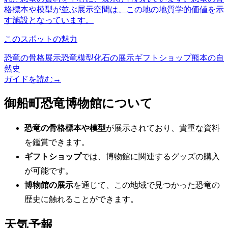
格標本や模型が並ぶ展示空間は、この地の地質学的価値を示
す施設となっています。
このスポットの魅力
恐竜の骨格展示
恐竜模型
化石の展示
ギフトショップ
熊本の自
然史
ガイドを読む
→
御船町恐竜博物館について
恐竜の骨格標本や模型
が展示されており、貴重な資料
を鑑賞できます。
ギフトショップ
では、博物館に関連するグッズの購入
が可能です。
博物館の展示
を通じて、この地域で見つかった恐竜の
歴史に触れることができます。
天気予報