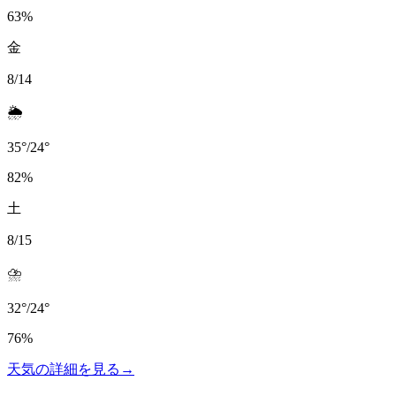
63
%
金
8/14
🌦️
35
°
/
24
°
82
%
土
8/15
⛈️
32
°
/
24
°
76
%
天気の詳細を見る
→