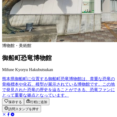
博物館・美術館
御船町恐竜博物館
Mifune Kyoryu Hakubutsukan
熊本県御船町に位置する御船町恐竜博物館は、貴重な恐竜の
骨格標本や化石、模型が展示されている博物館です。この地
で発見された恐竜の歴史を辿ることができる、恐竜ファンに
とって重要な拠点となっています。
保存する
行程に追加
訪問スタンプを押す