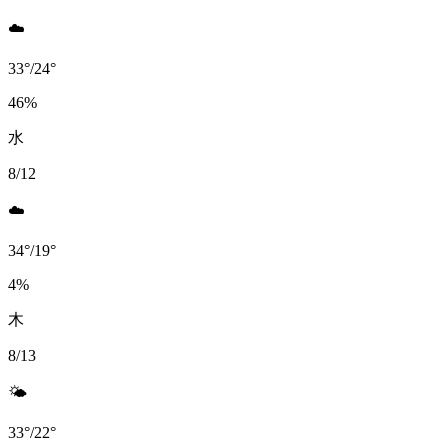
☁️
33
°
/
24
°
46
%
水
8/12
☁️
34
°
/
19
°
4
%
木
8/13
🌤️
33
°
/
22
°