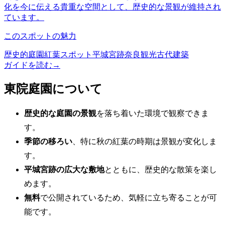
化を今に伝える貴重な空間として、歴史的な景観が維持され
ています。
このスポットの魅力
歴史的庭園
紅葉スポット
平城宮跡
奈良観光
古代建築
ガイドを読む
→
東院庭園について
歴史的な庭園の景観
を落ち着いた環境で観察できま
す。
季節の移ろい
、特に秋の紅葉の時期は景観が変化しま
す。
平城宮跡の広大な敷地
とともに、歴史的な散策を楽し
めます。
無料
で公開されているため、気軽に立ち寄ることが可
能です。