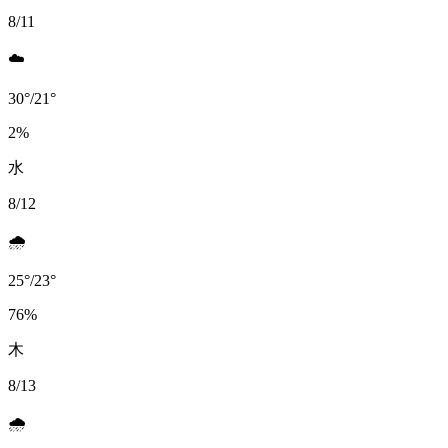
8/11
☁️
30
°
/
21
°
2
%
水
8/12
🌧️
25
°
/
23
°
76
%
木
8/13
🌧️