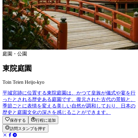
庭園・公園
東院庭園
Toin Teien Heijo-kyo
平城宮跡に位置する東院庭園は、かつて皇族が儀式や宴を行
ったとされる歴史ある庭園です。復元された古代の景観と、
季節ごとに表情を変える美しい自然が調和しており、日本の
歴史と庭園文化の深さを感じることができます。
保存する
行程に追加
訪問スタンプを押す