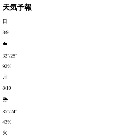
天気予報
日
8/9
☁️
32
°
/
25
°
92
%
月
8/10
🌦️
35
°
/
24
°
43
%
火