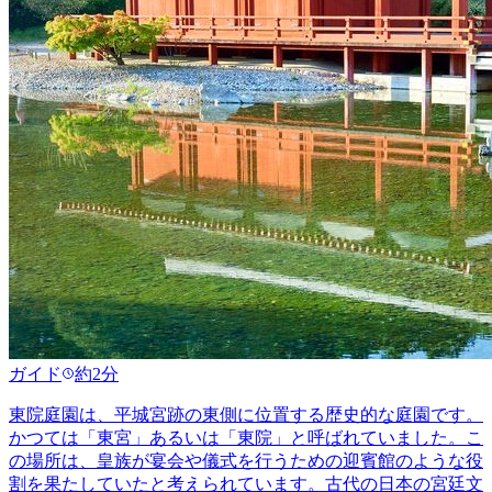
ガイド
約2分
東院庭園は、平城宮跡の東側に位置する歴史的な庭園です。
かつては「東宮」あるいは「東院」と呼ばれていました。こ
の場所は、皇族が宴会や儀式を行うための迎賓館のような役
割を果たしていたと考えられています。古代の日本の宮廷文