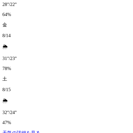
28
°
/
22
°
64
%
金
8/14
🌦️
31
°
/
23
°
78
%
土
8/15
🌦️
32
°
/
24
°
47
%
天気の詳細を見る
→