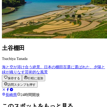
土谷棚田
Tsuchiya Tanada
海と空が溶け合う絶景。日本の棚田百選に選ばれた、夕陽と
緑が織りなす芸術的な風景
保存する
行程に追加
訪問スタンプを押す
長崎県
24時間開放
このスポットをもっと見る