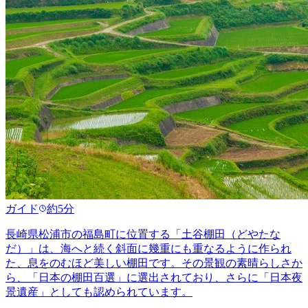
ガイド
約5分
長崎県松浦市の福島町に位置する「土谷棚田（どやたな
だ）」は、海へと続く斜面に幾重にも重なるように作られ
た、息をのむほど美しい棚田です。その景観の素晴らしさか
ら、「日本の棚田百選」に選出されており、さらに「日本夜
景遺産」としても認められています。