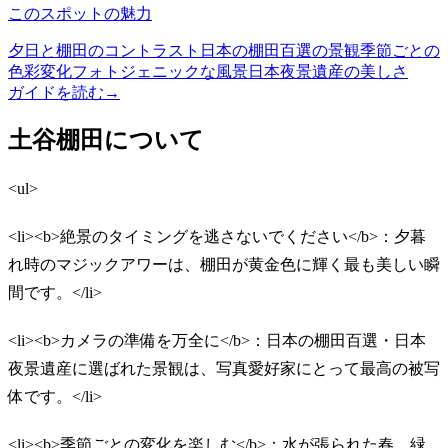
このスポットの魅力
夕日と棚田のコントラスト
日本の棚田百選の景観
季節ごとの
色彩変化
フォトジェニックな風景
日本夜景遺産の美しさ
ガイドを読む
→
土谷棚田について
<ul>
<li><b>絶景のタイミングを逃さないでください</b>：夕暮
れ時のマジックアワーは、棚田が黄金色に輝く最も美しい瞬
間です。</li>
<li><b>カメラの準備を万全に</b>：日本の棚田百選・日本
夜景遺産に選ばれた景観は、写真愛好家にとって最高の被写
体です。</li>
<li><b>季節ごとの変化を楽しむ</b>：水が張られた春、緑