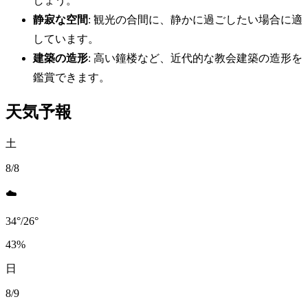
しょう。
静寂な空間
: 観光の合間に、静かに過ごしたい場合に適
しています。
建築の造形
: 高い鐘楼など、近代的な教会建築の造形を
鑑賞できます。
天気予報
土
8/8
☁️
34
°
/
26
°
43
%
日
8/9