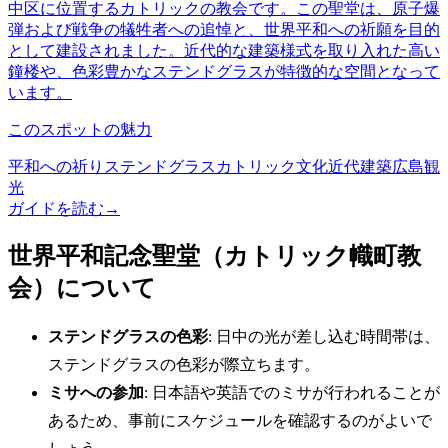
中区に位置するカトリックの教会です。この聖堂は、原子爆
弾および戦争の犠牲者への追悼と、世界平和への祈願を目的
として建設されました。近代的な建築様式を取り入れた高い
鐘楼や、色彩豊かなステンドグラスが特徴的な空間となって
います。
このスポットの魅力
平和への祈り
ステンドグラス
カトリック文化
近代建築
広島観
光
ガイドを読む
→
世界平和記念聖堂（カトリック幟町教
会）について
ステンドグラスの色彩
: 日中の光が差し込む時間帯は、
ステンドグラスの色彩が際立ちます。
ミサへの参加
: 日本語や英語でのミサが行われることが
あるため、事前にスケジュールを確認するのがよいで