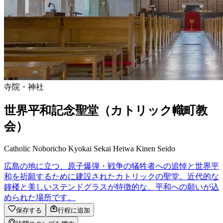
寺院・神社
世界平和記念聖堂（カトリック幟町教
会）
Catholic Noboricho Kyokai Sekai Heiwa Kinen Seido
広島の地に立つ、原子爆弾・戦争の犠牲者への追悼と世界平
和を祈願するために建設されたカトリックの聖堂。近代的な
鐘楼と美しいステンドグラスが特徴的な、平和への願いが込
められた場所です。
保存する
行程に追加