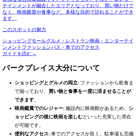
テインメントが融合したエリアとなっており、買い物だけで
なく、映画鑑賞や食事など、多様な目的で訪れることができ
ます。
このスポットの魅力
ショッピングモール
グルメ・レストラン
映画・エンターテイ
ンメント
ファッション
バス・車でのアクセス
ガイドを読む
→
パークプレイス大分について
ショッピングとグルメの両立
: ファッションから飲食ま
で揃っており、
買い物と食事を一度に済ませることが
できます
。
映画鑑賞でのレジャー
: 施設内に映画館があるため、
シ
ョッピングの後に映画を楽しむ
といった充実した滞在
が可能です。
便利なアクセス
: 車でのアクセスが良く、駐車場も完備