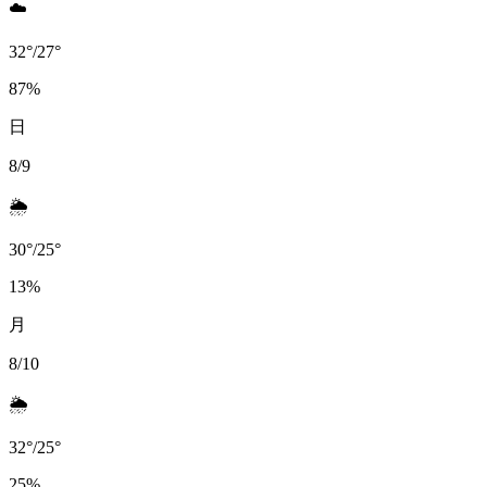
☁️
32
°
/
27
°
87
%
日
8/9
🌦️
30
°
/
25
°
13
%
月
8/10
🌦️
32
°
/
25
°
25
%