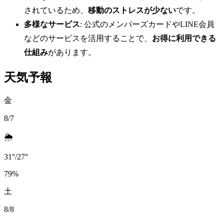
されているため、
移動のストレスが少ない
です。
多様なサービス
: 公式のメンバーズカードやLINE会員
などのサービスを活用することで、
お得に利用できる
仕組み
があります。
天気予報
金
8/7
🌦️
31
°
/
27
°
79
%
土
8/8