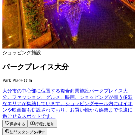
ショッピング施設
パークプレイス大分
Park Place Oita
大分市の中心部に位置する複合商業施設パークプレイス大
分。ファッション、グルメ、映画、ショッピングが揃う多彩
なエリアが集結しています。ショッピングモール内にはイオ
ンや映画館も併設されており、お買い物から娯楽まで快適に
過ごせるスポットです。
保存する
行程に追加
訪問スタンプを押す